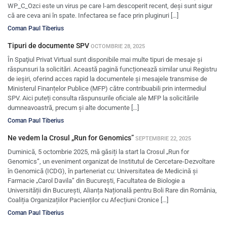
WP_C_Ozci este un virus pe care l-am descoperit recent, deși sunt sigur
că are ceva ani în spate. Infectarea se face prin pluginuri […]
Coman Paul Tiberius
Tipuri de documente SPV
OCTOMBRIE 28, 2025
În Spaţiul Privat Virtual sunt disponibile mai multe tipuri de mesaje şi
răspunsuri la solicitări. Această pagină funcționează similar unui Registru
de ieșiri, oferind acces rapid la documentele și mesajele transmise de
Ministerul Finanțelor Publice (MFP) către contribuabili prin intermediul
SPV. Aici puteți consulta răspunsurile oficiale ale MFP la solicitările
dumneavoastră, precum și alte documente […]
Coman Paul Tiberius
Ne vedem la Crosul „Run for Genomics”
SEPTEMBRIE 22, 2025
Duminică, 5 octombrie 2025, mă găsiți la start la Crosul „Run for
Genomics”, un eveniment organizat de Institutul de Cercetare-Dezvoltare
în Genomică (ICDG), în parteneriat cu: Universitatea de Medicină și
Farmacie „Carol Davila” din București, Facultatea de Biologie a
Universității din București, Alianța Națională pentru Boli Rare din România,
Coaliția Organizațiilor Pacienților cu Afecțiuni Cronice […]
Coman Paul Tiberius