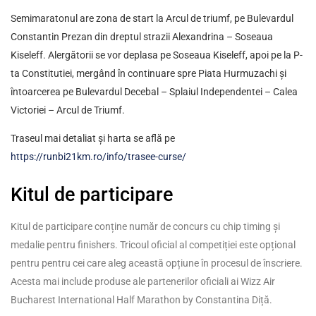
Semimaratonul are zona de start la Arcul de triumf, pe Bulevardul
Constantin Prezan din dreptul strazii Alexandrina – Soseaua
Kiseleff. Alergătorii se vor deplasa pe Soseaua Kiseleff, apoi pe la P-
ta Constitutiei, mergând în continuare spre Piata Hurmuzachi și
întoarcerea pe Bulevardul Decebal – Splaiul Independentei – Calea
Victoriei – Arcul de Triumf.
Traseul mai detaliat și harta se află pe
https://runbi21km.ro/info/trasee-curse/
Kitul de participare
Kitul de participare conține număr de concurs cu chip timing și
medalie pentru finishers. Tricoul oficial al competiției este opțional
pentru pentru cei care aleg această opțiune în procesul de înscriere.
Acesta mai include produse ale partenerilor oficiali ai Wizz Air
Bucharest International Half Marathon by Constantina Diță.