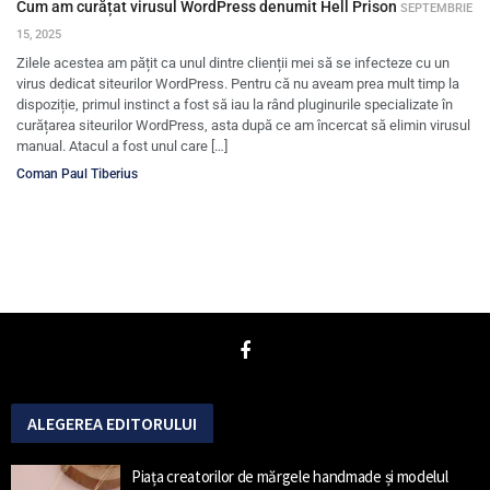
Cum am curățat virusul WordPress denumit Hell Prison
SEPTEMBRIE
15, 2025
Zilele acestea am pățit ca unul dintre clienții mei să se infecteze cu un
virus dedicat siteurilor WordPress. Pentru că nu aveam prea mult timp la
dispoziție, primul instinct a fost să iau la rând pluginurile specializate în
curățarea siteurilor WordPress, asta după ce am încercat să elimin virusul
manual. Atacul a fost unul care […]
Coman Paul Tiberius
ALEGEREA EDITORULUI
Piața creatorilor de mărgele handmade și modelul