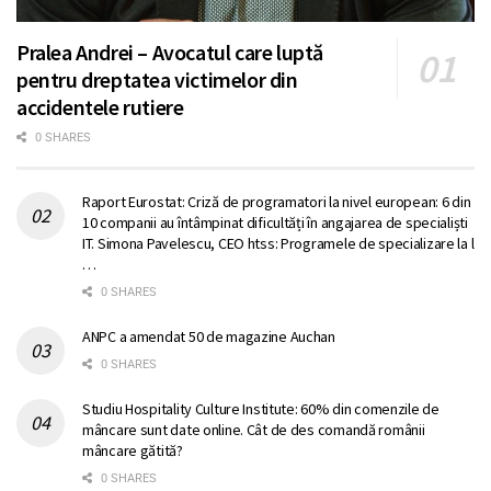
Pralea Andrei – Avocatul care luptă
pentru dreptatea victimelor din
accidentele rutiere
0 SHARES
Raport Eurostat: Criză de programatori la nivel european: 6 din
10 companii au întâmpinat dificultăți în angajarea de specialiști
IT. Simona Pavelescu, CEO htss: Programele de specializare la l
…
0 SHARES
ANPC a amendat 50 de magazine Auchan
0 SHARES
Studiu Hospitality Culture Institute: 60% din comenzile de
mâncare sunt date online. Cât de des comandă românii
mâncare gătită?
0 SHARES