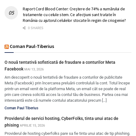
Raport Cord Blood Center: Creștere de 74% a numărului de
tratamente cu celule stem. Ce afecțiuni sunt tratate în
România cu ajutorul celulelor stocate în regim de criogenie?
0 SHARES
Coman Paul-Tiberius
O nouă tentativă sofisticată de fraudare a conturilor Meta
Facebook
MAI 13, 2026
Am descoperit o nouă tentativă de fraudare a conturilor de publicitate
Meta (Facebook) prin încercarea preluării controlululi la cont. Totul începe
printr-un email venit de la platforma Meta, un email cât se poate de real
prin care cineva solicită acces la contul tău de business. Partea cea mai
interesantă este că numele contului atacatorului precum […]
Coman Paul Tiberius
Providerul de servici hosting, CyberFolks, tinta unui atac de
phising
APRILIE 15, 2026
Providerul de hosting cyberfolks pare sa fie tinta unui atac de tip phishing.