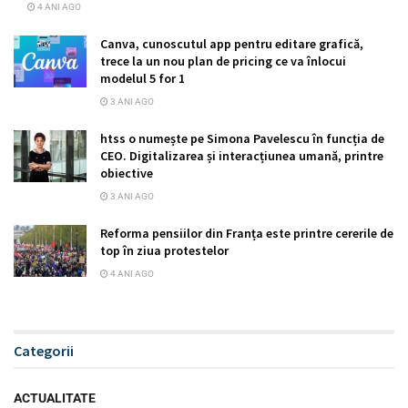
4 ANI AGO
Canva, cunoscutul app pentru editare grafică,
trece la un nou plan de pricing ce va înlocui
modelul 5 for 1
3 ANI AGO
htss o numește pe Simona Pavelescu în funcția de
CEO. Digitalizarea și interacțiunea umană, printre
obiective
3 ANI AGO
Reforma pensiilor din Franța este printre cererile de
top în ziua protestelor
4 ANI AGO
Categorii
ACTUALITATE