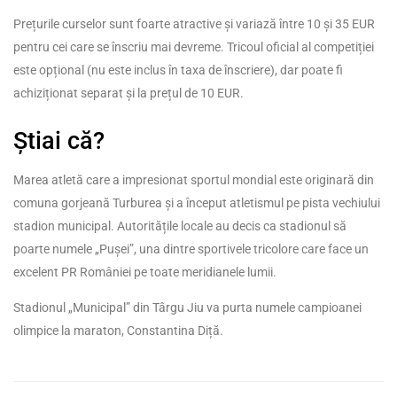
Prețurile curselor sunt foarte atractive și variază între 10 și 35 EUR
pentru cei care se înscriu mai devreme. Tricoul oficial al competiției
este opțional (nu este inclus în taxa de înscriere), dar poate fi
achiziționat separat și la prețul de 10 EUR.
Știai că?
Marea atletă care a impresionat sportul mondial este originară din
comuna gorjeană Turburea și a început atletismul pe pista vechiului
stadion municipal. Autoritățile locale au decis ca stadionul să
poarte numele „Pușei”, una dintre sportivele tricolore care face un
excelent PR României pe toate meridianele lumii.
Stadionul „Municipal” din Târgu Jiu va purta numele campioanei
olimpice la maraton, Constantina Diță.