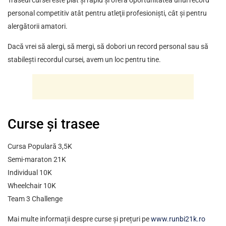
Traseul cursei este plat şi rapid şi oferă oportunitatea unui record
personal competitiv atât pentru atleţii profesionişti, cât și pentru
alergătorii amatori.
Dacă vrei să alergi, să mergi, să dobori un record personal sau să
stabilești recordul cursei, avem un loc pentru tine.
Curse și trasee
Cursa Populară 3,5K
Semi-maraton 21K
Individual 10K
Wheelchair 10K
Team 3 Challenge
Mai multe informații despre curse și prețuri pe
www.runbi21k.ro