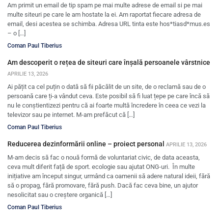
Am primit un email de tip spam pe mai multe adrese de email si pe mai
multe siteuri pe care le am hostate la ei. Am raportat fiecare adresa de
email, desi acestea se schimba. Adresa URL tinta este hos*tiasd*mus.es
– o […]
Coman Paul Tiberius
Am descoperit o rețea de siteuri care înșală persoanele vârstnice
APRILIE 13, 2026
Ai pățit ca cel puțin o dată să fii păcălit de un site, de o reclamă sau de o
persoană care ți-a vândut ceva. Este posibil să fi luat țepe pe care încă să
nu le conștientizezi pentru că ai foarte multă încredere în ceea ce vezi la
televizor sau pe internet. M-am prefăcut că […]
Coman Paul Tiberius
Reducerea dezinformării online – proiect personal
APRILIE 13, 2026
M-am decis să fac o nouă formă de voluntariat civic, de data aceasta,
ceva mult diferit față de sport. ecologie sau ajutat ONG-uri. În multe
inițiative am început singur, urmând ca oamenii să adere natural ideii, fără
să o propag, fără promovare, fără push. Dacă fac ceva bine, un ajutor
nesolicitat sau o creștere organică […]
Coman Paul Tiberius