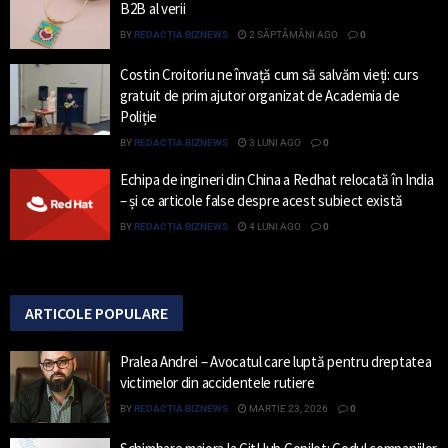
B2B al verii
BY
REDACȚIA BIZNEWS
2 SĂPTĂMÂNI AGO
0
Costin Croitoriu ne învață cum să salvăm vieți: curs
gratuit de prim ajutor organizat de Academia de
Poliție
BY
REDACȚIA BIZNEWS
3 LUNI AGO
0
Echipa de ingineri din China a Redhat relocată în India
– și ce articole false despre acest subiect există
BY
REDACȚIA BIZNEWS
4 LUNI AGO
0
ARTICOLE POPULARE
Pralea Andrei – Avocatul care luptă pentru dreptatea
victimelor din accidentele rutiere
BY
REDACȚIA BIZNEWS
MARTIE 23, 2026
0