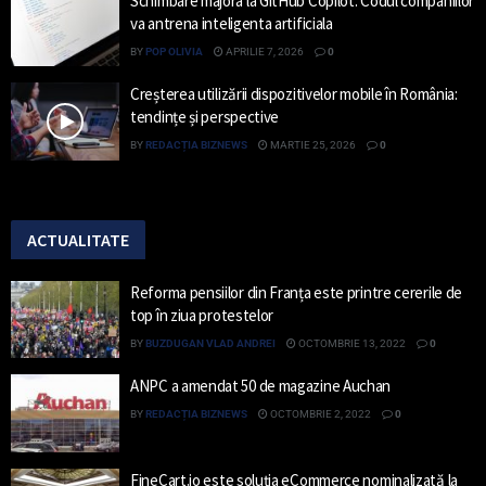
Schimbare majora la GitHub Copilot: Codul companiilor
va antrena inteligenta artificiala
BY
POP OLIVIA
APRILIE 7, 2026
0
Creșterea utilizării dispozitivelor mobile în România:
tendințe și perspective
BY
REDACȚIA BIZNEWS
MARTIE 25, 2026
0
ACTUALITATE
Reforma pensiilor din Franța este printre cererile de
top în ziua protestelor
BY
BUZDUGAN VLAD ANDREI
OCTOMBRIE 13, 2022
0
ANPC a amendat 50 de magazine Auchan
BY
REDACȚIA BIZNEWS
OCTOMBRIE 2, 2022
0
FineCart.io este soluția eCommerce nominalizată la