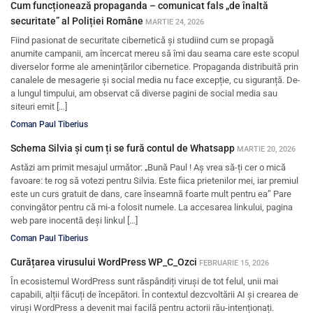
Cum funcționează propaganda – comunicat fals „de înaltă
securitate” al Poliției Române
MARTIE 24, 2026
Fiind pasionat de securitate cibernetică și studiind cum se propagă
anumite campanii, am încercat mereu să îmi dau seama care este scopul
diverselor forme ale amenințărilor cibernetice. Propaganda distribuită prin
canalele de mesagerie și social media nu face excepție, cu siguranță. De-
a lungul timpului, am observat că diverse pagini de social media sau
siteuri emit […]
Coman Paul Tiberius
Schema Silvia și cum ți se fură contul de Whatsapp
MARTIE 20, 2026
Astăzi am primit mesajul următor: „Bună Paul ! Aș vrea să-ți cer o mică
favoare: te rog să votezi pentru Silvia. Este fiica prietenilor mei, iar premiul
este un curs gratuit de dans, care înseamnă foarte mult pentru ea” Pare
convingător pentru că mi-a folosit numele. La accesarea linkului, pagina
web pare inocentă deși linkul […]
Coman Paul Tiberius
Curățarea virusului WordPress WP_C_Ozci
FEBRUARIE 15, 2026
În ecosistemul WordPress sunt răspândiți viruși de tot felul, unii mai
capabili, alții făcuți de începători. În contextul dezcvoltării AI și crearea de
viruși WordPress a devenit mai facilă pentru actorii rău-intenționați.