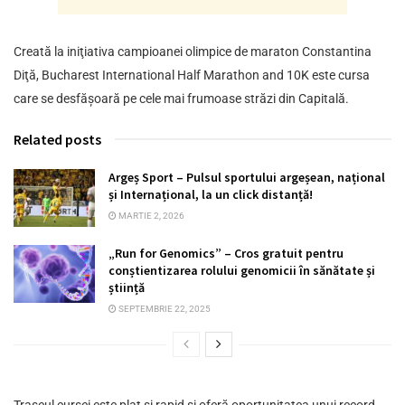
Creată la iniţiativa campioanei olimpice de maraton Constantina
Diţă, Bucharest International Half Marathon and 10K este cursa
care se desfășoară pe cele mai frumoase străzi din Capitală.
Related posts
Argeș Sport – Pulsul sportului argeșean, național
și Internațional, la un click distanță!
MARTIE 2, 2026
„Run for Genomics” – Cros gratuit pentru
conștientizarea rolului genomicii în sănătate și
știință
SEPTEMBRIE 22, 2025