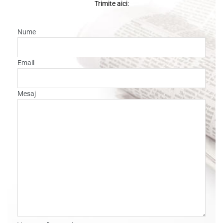
Trimite aici:
Nume
Email
Mesaj