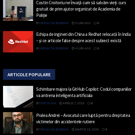
Costin Croitoriu ne învață cum să salvăm vieți: curs
gratuit de prim ajutor organizat de Academia de
Poliție
BY
REDACȚIA BIZNEWS
3 LUNI AGO
0
Echipa de ingineri din China a Redhat relocată în India
– și ce articole false despre acest subiect există
BY
REDACȚIA BIZNEWS
4 LUNI AGO
0
ARTICOLE POPULARE
Schimbare majora la GitHub Copilot: Codul companiilor
va antrena inteligenta artificiala
BY
POP OLIVIA
APRILIE 7, 2026
0
Pralea Andrei – Avocatul care luptă pentru dreptatea
victimelor din accidentele rutiere
BY
REDACȚIA BIZNEWS
MARTIE 23, 2026
0