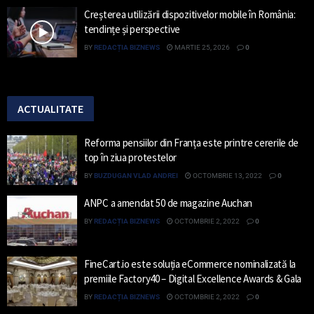
Creșterea utilizării dispozitivelor mobile în România:
tendințe și perspective
BY
REDACȚIA BIZNEWS
MARTIE 25, 2026
0
ACTUALITATE
Reforma pensiilor din Franța este printre cererile de
top în ziua protestelor
BY
BUZDUGAN VLAD ANDREI
OCTOMBRIE 13, 2022
0
ANPC a amendat 50 de magazine Auchan
BY
REDACȚIA BIZNEWS
OCTOMBRIE 2, 2022
0
FineCart.io este soluția eCommerce nominalizată la
premiile Factory40 – Digital Excellence Awards & Gala
BY
REDACȚIA BIZNEWS
OCTOMBRIE 2, 2022
0