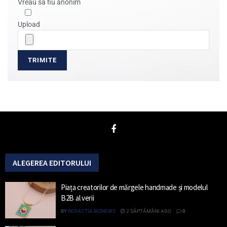
Vreau sa fiu anonim
Upload
ALEGEREA EDITORULUI
Piața creatorilor de mărgele handmade și modelul
B2B al verii
BY
REDACȚIA BIZNEWS
2 SĂPTĂMÂNI AGO
0