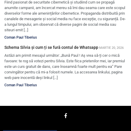
Fiind pasionat de securitate cibernetică și studiind cum se propagă
anumite campanii, am încercat mereu să îmi dau seama care este scopul
diverselor forme ale amenințărilor cibernetice. Propaganda distribuită prin
canalele de mesagerie și social media nu face excepție, cu siguranță. De-
a lungul timpului, am observat că diverse pagini de social media sau
siteuri emit […]
Coman Paul Tiberius
Schema Silvia și cum ți se fură contul de Whatsapp
MARTIE 20, 2026
Astăzi am primit mesajul următor: „Bună Paul ! Aș vrea să-ți cer o mică
favoare: te rog să votezi pentru Silvia. Este fiica prietenilor mei, iar premiul
este un curs gratuit de dans, care înseamnă foarte mult pentru ea” Pare
convingător pentru că mi-a folosit numele. La accesarea linkului, pagina
web pare inocentă deși linkul […]
Coman Paul Tiberius