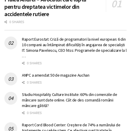
pentru dreptatea victimelor din
accidentele rutiere
0 SHARES
Raport Eurostat: Criză de programatori la nivel european: 6 din
10 companii au întâmpinat dificultăți în angajarea de specialiști
IT. Simona Pavelescu, CEO htss: Programele de specializare la l
…
0 SHARES
ANPC a amendat 50 de magazine Auchan
0 SHARES
Studiu Hospitality Culture Institute: 60% din comenzile de
mâncare sunt date online. Cât de des comandă românii
mâncare gătită?
0 SHARES
Raport Cord Blood Center: Creștere de 74% a numărului de
tratamente cu celule stem. Ce afecțiuni sunt tratate în