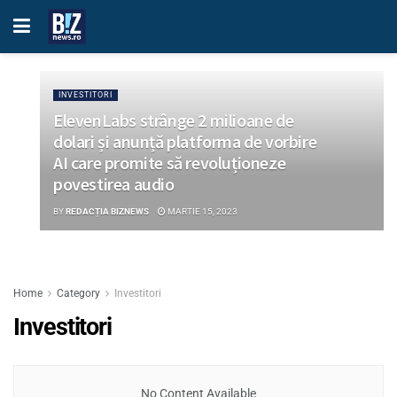
INVESTITORI
ElevenLabs strânge 2 milioane de
dolari și anunță platforma de vorbire
AI care promite să revoluționeze
povestirea audio
BY
REDACȚIA BIZNEWS
MARTIE 15, 2023
Home
Category
Investitori
Investitori
No Content Available