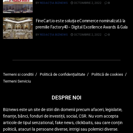
BY
REDACȚIA BIZNEWS
OCTOMBRIE 2, 2022
0
FineCart.io este soluția eCommerce nominalizată la
premiile Factory40 – Digital Excellence Awards & Gala
BY
REDACȚIA BIZNEWS
OCTOMBRIE 2, 2022
0
Termeni si conditii
Politică de confidențialitate
Politică de cookies
Termeni Serviciu
DESPRE NOI
Biznews este un site de stiri din domenii precum afaceri, legislatie,
finanțe, bănci, fonduri de investiții, social, CSR. Nu vom accepta
articole de tipul senzational, fake news, clickbaits, sau care conțin
politică, atacuri la persoane diverse, intrigi sau polemici diverse.