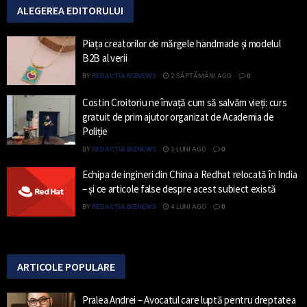
ALEGEREA EDITORULUI
Piața creatorilor de mărgele handmade și modelul
B2B al verii
BY
REDACȚIA BIZNEWS
2 SĂPTĂMÂNI AGO
0
Costin Croitoriu ne învață cum să salvăm vieți: curs
gratuit de prim ajutor organizat de Academia de
Poliție
BY
REDACȚIA BIZNEWS
3 LUNI AGO
0
Echipa de ingineri din China a Redhat relocată în India
– și ce articole false despre acest subiect există
BY
REDACȚIA BIZNEWS
4 LUNI AGO
0
ARTICOLE POPULARE
Pralea Andrei – Avocatul care luptă pentru dreptatea