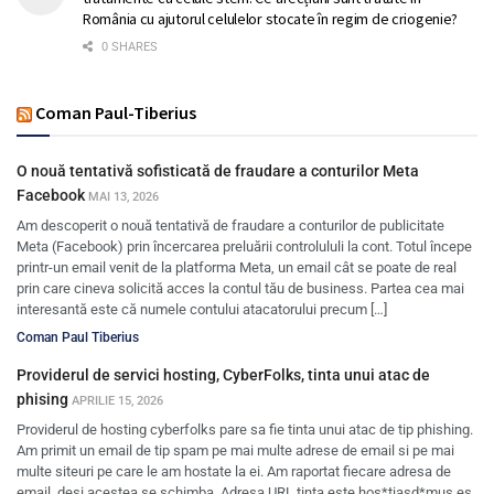
România cu ajutorul celulelor stocate în regim de criogenie?
0 SHARES
Coman Paul-Tiberius
O nouă tentativă sofisticată de fraudare a conturilor Meta
Facebook
MAI 13, 2026
Am descoperit o nouă tentativă de fraudare a conturilor de publicitate
Meta (Facebook) prin încercarea preluării controlululi la cont. Totul începe
printr-un email venit de la platforma Meta, un email cât se poate de real
prin care cineva solicită acces la contul tău de business. Partea cea mai
interesantă este că numele contului atacatorului precum […]
Coman Paul Tiberius
Providerul de servici hosting, CyberFolks, tinta unui atac de
phising
APRILIE 15, 2026
Providerul de hosting cyberfolks pare sa fie tinta unui atac de tip phishing.
Am primit un email de tip spam pe mai multe adrese de email si pe mai
multe siteuri pe care le am hostate la ei. Am raportat fiecare adresa de
email, desi acestea se schimba. Adresa URL tinta este hos*tiasd*mus.es