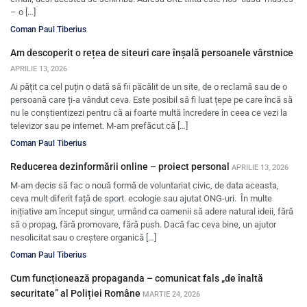
– o […]
Coman Paul Tiberius
Am descoperit o rețea de siteuri care înșală persoanele vârstnice
APRILIE 13, 2026
Ai pățit ca cel puțin o dată să fii păcălit de un site, de o reclamă sau de o
persoană care ți-a vândut ceva. Este posibil să fi luat țepe pe care încă să
nu le conștientizezi pentru că ai foarte multă încredere în ceea ce vezi la
televizor sau pe internet. M-am prefăcut că […]
Coman Paul Tiberius
Reducerea dezinformării online – proiect personal
APRILIE 13, 2026
M-am decis să fac o nouă formă de voluntariat civic, de data aceasta,
ceva mult diferit față de sport. ecologie sau ajutat ONG-uri. În multe
inițiative am început singur, urmând ca oamenii să adere natural ideii, fără
să o propag, fără promovare, fără push. Dacă fac ceva bine, un ajutor
nesolicitat sau o creștere organică […]
Coman Paul Tiberius
Cum funcționează propaganda – comunicat fals „de înaltă
securitate” al Poliției Române
MARTIE 24, 2026