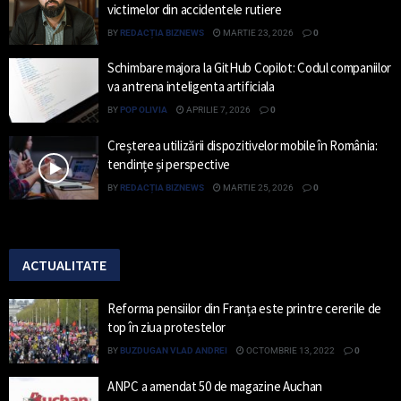
victimelor din accidentele rutiere
BY
REDACȚIA BIZNEWS
MARTIE 23, 2026
0
Schimbare majora la GitHub Copilot: Codul companiilor
va antrena inteligenta artificiala
BY
POP OLIVIA
APRILIE 7, 2026
0
Creșterea utilizării dispozitivelor mobile în România:
tendințe și perspective
BY
REDACȚIA BIZNEWS
MARTIE 25, 2026
0
ACTUALITATE
Reforma pensiilor din Franța este printre cererile de
top în ziua protestelor
BY
BUZDUGAN VLAD ANDREI
OCTOMBRIE 13, 2022
0
ANPC a amendat 50 de magazine Auchan