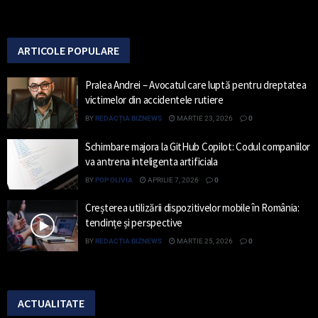
ARTICOLE POPULARE
Pralea Andrei – Avocatul care luptă pentru dreptatea
victimelor din accidentele rutiere
BY
REDACȚIA BIZNEWS
MARTIE 23, 2026
0
Schimbare majora la GitHub Copilot: Codul companiilor
va antrena inteligenta artificiala
BY
POP OLIVIA
APRILIE 7, 2026
0
Creșterea utilizării dispozitivelor mobile în România:
tendințe și perspective
BY
REDACȚIA BIZNEWS
MARTIE 25, 2026
0
ACTUALITATE