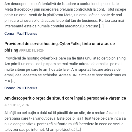
Am descoperit o nouă tentativă de fraudare a conturilor de publicitate
Meta (Facebook) prin încercarea preluării controlululi la cont. Totul începe
printr-un email venit de la platforma Meta, un email cât se poate de real
prin care cineva solicită acces la contul tău de business. Partea cea mai
interesantă este că numele contului atacatorului precum […]
Coman Paul Tiberius
Providerul de servici hosting, CyberFolks, tinta unui atac de
phising
APRILIE 15, 2026
Providerul de hosting cyberfolks pare sa fie tinta unui atac de tip phishing.
Am primit un email de tip spam pe mai multe adrese de email si pe mai
multe siteuri pe care le am hostate la ei. Am raportat fiecare adresa de
email, desi acestea se schimba. Adresa URL tinta este hos*tiasd*mus.es
– o […]
Coman Paul Tiberius
Am descoperit o rețea de siteuri care înșală persoanele vârstnice
APRILIE 13, 2026
Ai pățit ca cel puțin o dată să fii păcălit de un site, de o reclamă sau de o
persoană care ți-a vândut ceva. Este posibil să fi luat țepe pe care încă să
nu le conștientizezi pentru că ai foarte multă încredere în ceea ce vezi la
televizor sau pe internet. M-am prefăcut că […]