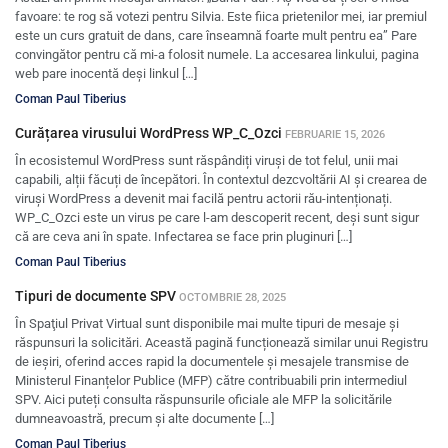
favoare: te rog să votezi pentru Silvia. Este fiica prietenilor mei, iar premiul
este un curs gratuit de dans, care înseamnă foarte mult pentru ea” Pare
convingător pentru că mi-a folosit numele. La accesarea linkului, pagina
web pare inocentă deși linkul […]
Coman Paul Tiberius
Curățarea virusului WordPress WP_C_Ozci
FEBRUARIE 15, 2026
În ecosistemul WordPress sunt răspândiți viruși de tot felul, unii mai
capabili, alții făcuți de începători. În contextul dezcvoltării AI și crearea de
viruși WordPress a devenit mai facilă pentru actorii rău-intenționați.
WP_C_Ozci este un virus pe care l-am descoperit recent, deși sunt sigur
că are ceva ani în spate. Infectarea se face prin pluginuri […]
Coman Paul Tiberius
Tipuri de documente SPV
OCTOMBRIE 28, 2025
În Spaţiul Privat Virtual sunt disponibile mai multe tipuri de mesaje şi
răspunsuri la solicitări. Această pagină funcționează similar unui Registru
de ieșiri, oferind acces rapid la documentele și mesajele transmise de
Ministerul Finanțelor Publice (MFP) către contribuabili prin intermediul
SPV. Aici puteți consulta răspunsurile oficiale ale MFP la solicitările
dumneavoastră, precum și alte documente […]
Coman Paul Tiberius