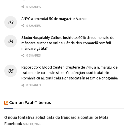
0 SHARES
ANPC a amendat 50 de magazine Auchan
0 SHARES
Studiu Hospitality Culture Institute: 60% din comenzile de
mâncare sunt date online. Cât de des comandă românii
mâncare gătită?
0 SHARES
Raport Cord Blood Center: Creștere de 74% a numărului de
tratamente cu celule stem. Ce afecțiuni sunt tratate în
România cu ajutorul celulelor stocate în regim de criogenie?
0 SHARES
Coman Paul-Tiberius
O nouă tentativă sofisticată de fraudare a conturilor Meta
Facebook
MAI 13, 2026