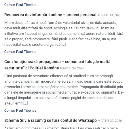
Coman Paul Tiberius
Reducerea dezinformării online – proiect personal
APRILIE 13, 2026
M-am decis să fac o nouă formă de voluntariat civic, de data aceasta,
ceva mult diferit față de sport. ecologie sau ajutat ONG-uri. În multe
inițiative am început singur, urmând ca oamenii să adere natural ideii, fără
să o propag, fără promovare, fără push. Dacă fac ceva bine, un ajutor
nesolicitat sau o creștere organică […]
Coman Paul Tiberius
Cum funcționează propaganda – comunicat fals „de înaltă
securitate” al Poliției Române
MARTIE 24, 2026
Fiind pasionat de securitate cibernetică și studiind cum se propagă
anumite campanii, am încercat mereu să îmi dau seama care este scopul
diverselor forme ale amenințărilor cibernetice. Propaganda distribuită prin
canalele de mesagerie și social media nu face excepție, cu siguranță. De-
a lungul timpului, am observat că diverse pagini de social media sau
siteuri emit […]
Coman Paul Tiberius
Schema Silvia și cum ți se fură contul de Whatsapp
MARTIE 20, 2026
Astăzi am primit mesajul următor: „Bună Paul ! Aș vrea să-ți cer o mică