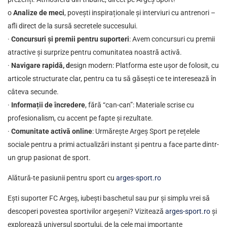
o
Analize de meci
, povești inspiraționale și interviuri cu antrenori –
afli direct de la sursă secretele succesului.
·
Concursuri și premii pentru suporteri
: Avem concursuri cu premii
atractive și surprize pentru comunitatea noastră activă.
·
Navigare rapidă, d
esign modern: Platforma este ușor de folosit, cu
articole structurate clar, pentru ca tu să găsești ce te interesează în
câteva secunde.
·
Informații de încredere
, fără “can-can”: Materiale scrise cu
profesionalism, cu accent pe fapte și rezultate.
·
Comunitate activă online
: Urmărește Argeș Sport pe rețelele
sociale pentru a primi actualizări instant și pentru a face parte dintr-
un grup pasionat de sport.
Alătură-te pasiunii pentru sport cu
arges-sport.ro
Ești suporter FC Argeș, iubești baschetul sau pur și simplu vrei să
descoperi povestea sportivilor argeșeni? Vizitează
arges-sport.ro
și
explorează universul sportului, de la cele mai importante