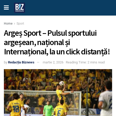
Home
Sport
Argeș Sport – Pulsul sportului
argeșean, național și
Internațional, la un click distanță!
by
Redacția Biznews
martie 2, 2026
Reading Time: 2 mins read