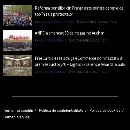
Reforma pensiilor din Franța este printre cererile de
top în ziua protestelor
BY
BUZDUGAN VLAD ANDREI
OCTOMBRIE 13, 2022
0
ANPC a amendat 50 de magazine Auchan
BY
REDACȚIA BIZNEWS
OCTOMBRIE 2, 2022
0
FineCart.io este soluția eCommerce nominalizată la
premiile Factory40 – Digital Excellence Awards & Gala
BY
REDACȚIA BIZNEWS
OCTOMBRIE 2, 2022
0
Termeni si conditii
Politică de confidențialitate
Politică de cookies
Termeni Serviciu