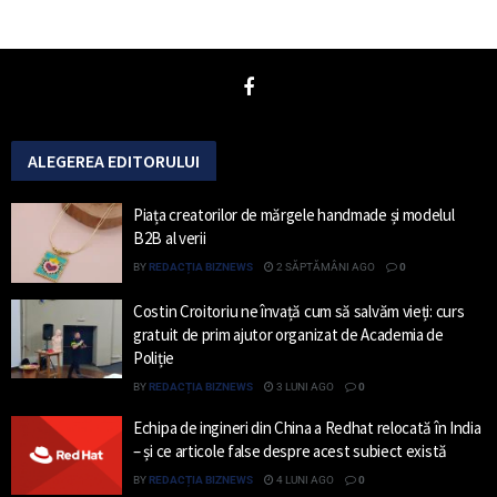
ALEGEREA EDITORULUI
Piața creatorilor de mărgele handmade și modelul
B2B al verii
BY
REDACȚIA BIZNEWS
2 SĂPTĂMÂNI AGO
0
Costin Croitoriu ne învață cum să salvăm vieți: curs
gratuit de prim ajutor organizat de Academia de
Poliție
BY
REDACȚIA BIZNEWS
3 LUNI AGO
0
Echipa de ingineri din China a Redhat relocată în India
– și ce articole false despre acest subiect există
BY
REDACȚIA BIZNEWS
4 LUNI AGO
0