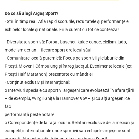
De ce să alegi Argeș Sport?
· Știri în timp real: Află rapid scorurile, rezultatele și performanțele
echipelor locale și naționale. Fii la curent cu tot ce contează!
· Diversitate sportivă: Fotbal, baschet, kaiac-canoe, ciclism, judo,
modelism aerian – fiecare sport are locul său!
· Comunitate locală puternică: Focus pe sportivii și cluburile din
Pitești, Mioveni, Câmpulung și întreg județul. Evenimente locale (ex:
Pitești Half Marathon) prezentate cu mândrie!
· Conținut exclusiv și internațional:
o Interviuri speciale cu sportivi argeșeni care evoluează în afara țării
– de exemplu, *Virgil Ghiță la Hannover 96* – și cu alți argeșeni ce
fac
performanță peste hotare.
o Corespondențe de la fața locului: Relatări exclusive de la meciuri și
competiții internaționale unde sportivii sau echipele argeșene sunt
prezenți. Atmosfera din tribune, direct pe Argeș Sport!