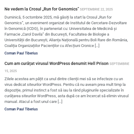
Ne vedem la Crosul „Run for Genomics”
SEPTEMBRIE 22, 2025
Duminică, 5 octombrie 2025, mă găsiți la start la Crosul „Run for
Genomics”, un eveniment organizat de Institutul de Cercetare-Dezvoltare
în Genomică (ICDG), în parteneriat cu: Universitatea de Medicină și
Farmacie „Carol Davila” din București, Facultatea de Biologie a
Universității din București, Alianța Națională pentru Boli Rare din România,
Coaliția Organizațiilor Pacienților cu Afecțiuni Cronice […]
Coman Paul Tiberius
Cum am curățat virusul WordPress denumit Hell Prison
SEPTEMBRIE
15, 2025
Zilele acestea am pățit ca unul dintre clienții mei să se infecteze cu un
virus dedicat siteurilor WordPress. Pentru că nu aveam prea mult timp la
dispoziție, primul instinct a fost să iau la rând pluginurile specializate în
curățarea siteurilor WordPress, asta după ce am încercat să elimin virusul
manual. Atacul a fost unul care […]
Coman Paul Tiberius