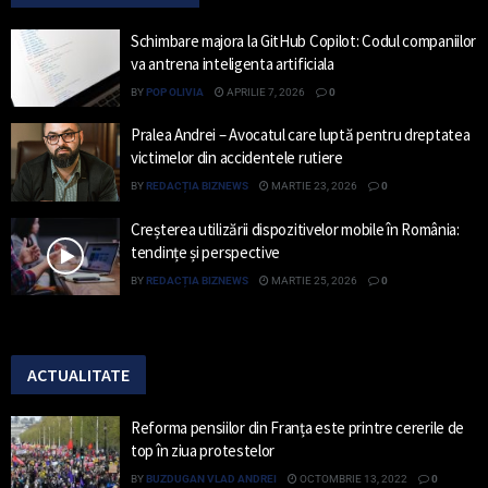
Schimbare majora la GitHub Copilot: Codul companiilor
va antrena inteligenta artificiala
BY
POP OLIVIA
APRILIE 7, 2026
0
Pralea Andrei – Avocatul care luptă pentru dreptatea
victimelor din accidentele rutiere
BY
REDACȚIA BIZNEWS
MARTIE 23, 2026
0
Creșterea utilizării dispozitivelor mobile în România:
tendințe și perspective
BY
REDACȚIA BIZNEWS
MARTIE 25, 2026
0
ACTUALITATE
Reforma pensiilor din Franța este printre cererile de
top în ziua protestelor
BY
BUZDUGAN VLAD ANDREI
OCTOMBRIE 13, 2022
0