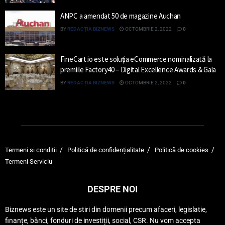
ANPC a amendat 50 de magazine Auchan
BY
REDACȚIA BIZNEWS
OCTOMBRIE 2, 2022
0
FineCart.io este soluția eCommerce nominalizată la
premiile Factory40 – Digital Excellence Awards & Gala
BY
REDACȚIA BIZNEWS
OCTOMBRIE 2, 2022
0
Termeni si conditii
Politică de confidențialitate
Politică de cookies
Termeni Serviciu
DESPRE NOI
Biznews este un site de stiri din domenii precum afaceri, legislatie,
finanțe, bănci, fonduri de investiții, social, CSR. Nu vom accepta