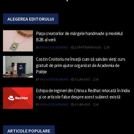
ALEGEREA EDITORULUI
Piața creatorilor de mărgele handmade și modelul
B2B al verii
BY
REDACȚIA BIZNEWS
2 SĂPTĂMÂNI AGO
0
Costin Croitoriu ne învață cum să salvăm vieți: curs
gratuit de prim ajutor organizat de Academia de
Poliție
BY
REDACȚIA BIZNEWS
3 LUNI AGO
0
Echipa de ingineri din China a Redhat relocată în India
– și ce articole false despre acest subiect există
BY
REDACȚIA BIZNEWS
4 LUNI AGO
0
ARTICOLE POPULARE