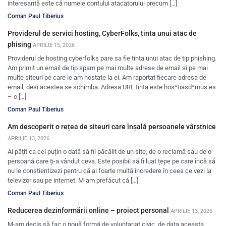
interesantă este că numele contului atacatorului precum […]
Coman Paul Tiberius
Providerul de servici hosting, CyberFolks, tinta unui atac de
phising
APRILIE 15, 2026
Providerul de hosting cyberfolks pare sa fie tinta unui atac de tip phishing.
Am primit un email de tip spam pe mai multe adrese de email si pe mai
multe siteuri pe care le am hostate la ei. Am raportat fiecare adresa de
email, desi acestea se schimba. Adresa URL tinta este hos*tiasd*mus.es
– o […]
Coman Paul Tiberius
Am descoperit o rețea de siteuri care înșală persoanele vârstnice
APRILIE 13, 2026
Ai pățit ca cel puțin o dată să fii păcălit de un site, de o reclamă sau de o
persoană care ți-a vândut ceva. Este posibil să fi luat țepe pe care încă să
nu le conștientizezi pentru că ai foarte multă încredere în ceea ce vezi la
televizor sau pe internet. M-am prefăcut că […]
Coman Paul Tiberius
Reducerea dezinformării online – proiect personal
APRILIE 13, 2026
M-am decis să fac o nouă formă de voluntariat civic, de data aceasta,