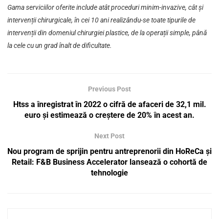
Gama serviciilor oferite include atât proceduri minim-invazive, cât și
intervenții chirurgicale, în cei 10 ani realizându-se toate tipurile de
intervenții din domeniul chirurgiei plastice, de la operații simple, până
la cele cu un grad înalt de dificultate.
Previous Post
Htss a înregistrat în 2022 o cifră de afaceri de 32,1 mil.
euro și estimează o creștere de 20% în acest an.
Next Post
Nou program de sprijin pentru antreprenorii din HoReCa și
Retail: F&B Business Accelerator lansează o cohortă de
tehnologie