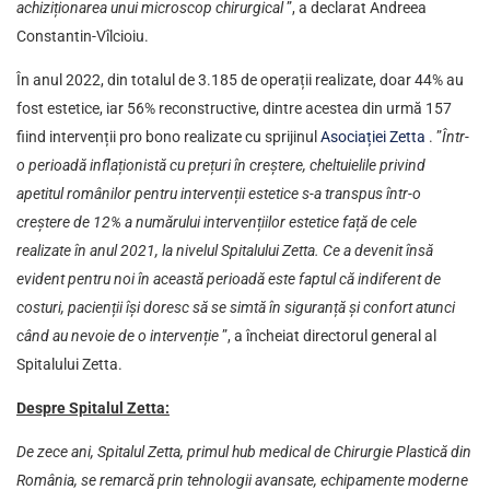
achiziționarea unui microscop chirurgical
”, a declarat Andreea
Constantin-Vîlcioiu.
În anul 2022, din totalul de 3.185 de operații realizate, doar 44% au
fost estetice, iar 56% reconstructive, dintre acestea din urmă 157
fiind intervenții pro bono realizate cu sprijinul
Asociației Zetta
. ”
Într-
o perioadă inflaționistă cu prețuri în creștere, cheltuielile privind
apetitul românilor pentru intervenții estetice s-a transpus într-o
creștere de 12% a numărului intervențiilor estetice față de cele
realizate în anul 2021, la nivelul Spitalului Zetta. Ce a devenit însă
evident pentru noi în această perioadă este faptul că indiferent de
costuri, pacienții își doresc să se simtă în siguranță și confort atunci
când au nevoie de o intervenție
”, a încheiat directorul general al
Spitalului Zetta.
Despre
Spitalul Zetta
:
De zece ani, Spitalul Zetta, primul hub medical de Chirurgie Plastică din
România, se remarcă prin tehnologii avansate, echipamente moderne