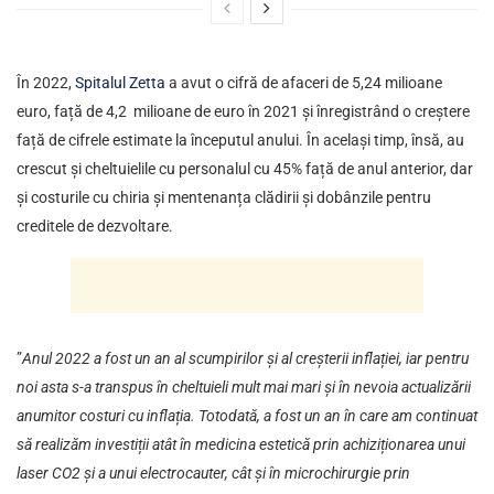
În 2022,
Spitalul Zetta
a avut o cifră de afaceri de 5,24 milioane
euro, față de 4,2 milioane de euro în 2021 și înregistrând o creștere
față de cifrele estimate la începutul anului. În același timp, însă, au
crescut și cheltuielile cu personalul cu 45% față de anul anterior, dar
și costurile cu chiria și mentenanța clădirii și dobânzile pentru
creditele de dezvoltare.
”
Anul 2022 a fost un an al scumpirilor și al creșterii inflației, iar pentru
noi asta s-a transpus în cheltuieli mult mai mari și în nevoia actualizării
anumitor costuri cu inflația. Totodată, a fost un an în care am continuat
să realizăm investiții atât în medicina estetică prin achiziționarea unui
laser CO2 și a unui electrocauter, cât și în microchirurgie prin