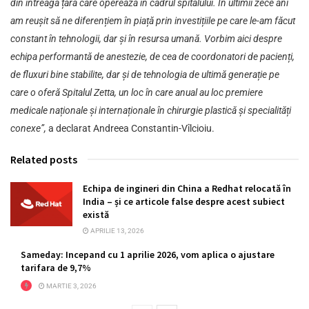
din întreaga țară care operează în cadrul spitalului. În ultimii zece ani
am reușit să ne diferențiem în piață prin investițiile pe care le-am făcut
constant în tehnologii, dar și în resursa umană. Vorbim aici despre
echipa performantă de anestezie, de cea de coordonatori de pacienți,
de fluxuri bine stabilite, dar și de tehnologia de ultimă generație pe
care o oferă Spitalul Zetta, un loc în care anual au loc premiere
medicale naționale și internaționale în chirurgie plastică și specialități
conexe”,
a declarat Andreea Constantin-Vîlcioiu.
Related posts
Echipa de ingineri din China a Redhat relocată în
India – și ce articole false despre acest subiect
există
APRILIE 13, 2026
Sameday: Incepand cu 1 aprilie 2026, vom aplica o ajustare
tarifara de 9,7%
MARTIE 3, 2026