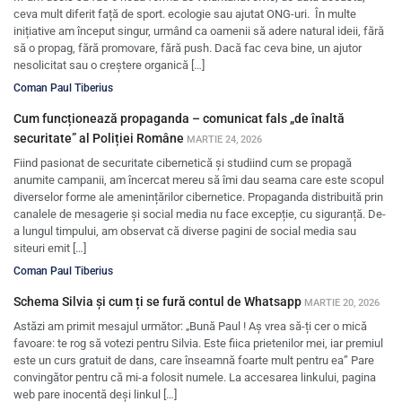
ceva mult diferit față de sport. ecologie sau ajutat ONG-uri. În multe
inițiative am început singur, urmând ca oamenii să adere natural ideii, fără
să o propag, fără promovare, fără push. Dacă fac ceva bine, un ajutor
nesolicitat sau o creștere organică […]
Coman Paul Tiberius
Cum funcționează propaganda – comunicat fals „de înaltă
securitate” al Poliției Române
MARTIE 24, 2026
Fiind pasionat de securitate cibernetică și studiind cum se propagă
anumite campanii, am încercat mereu să îmi dau seama care este scopul
diverselor forme ale amenințărilor cibernetice. Propaganda distribuită prin
canalele de mesagerie și social media nu face excepție, cu siguranță. De-
a lungul timpului, am observat că diverse pagini de social media sau
siteuri emit […]
Coman Paul Tiberius
Schema Silvia și cum ți se fură contul de Whatsapp
MARTIE 20, 2026
Astăzi am primit mesajul următor: „Bună Paul ! Aș vrea să-ți cer o mică
favoare: te rog să votezi pentru Silvia. Este fiica prietenilor mei, iar premiul
este un curs gratuit de dans, care înseamnă foarte mult pentru ea” Pare
convingător pentru că mi-a folosit numele. La accesarea linkului, pagina
web pare inocentă deși linkul […]