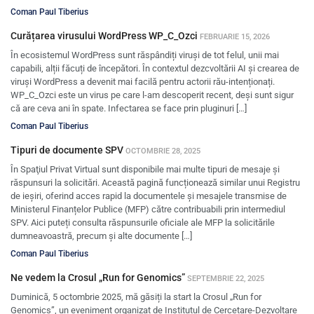
Coman Paul Tiberius
Curățarea virusului WordPress WP_C_Ozci
FEBRUARIE 15, 2026
În ecosistemul WordPress sunt răspândiți viruși de tot felul, unii mai
capabili, alții făcuți de începători. În contextul dezcvoltării AI și crearea de
viruși WordPress a devenit mai facilă pentru actorii rău-intenționați.
WP_C_Ozci este un virus pe care l-am descoperit recent, deși sunt sigur
că are ceva ani în spate. Infectarea se face prin pluginuri […]
Coman Paul Tiberius
Tipuri de documente SPV
OCTOMBRIE 28, 2025
În Spaţiul Privat Virtual sunt disponibile mai multe tipuri de mesaje şi
răspunsuri la solicitări. Această pagină funcționează similar unui Registru
de ieșiri, oferind acces rapid la documentele și mesajele transmise de
Ministerul Finanțelor Publice (MFP) către contribuabili prin intermediul
SPV. Aici puteți consulta răspunsurile oficiale ale MFP la solicitările
dumneavoastră, precum și alte documente […]
Coman Paul Tiberius
Ne vedem la Crosul „Run for Genomics”
SEPTEMBRIE 22, 2025
Duminică, 5 octombrie 2025, mă găsiți la start la Crosul „Run for
Genomics”, un eveniment organizat de Institutul de Cercetare-Dezvoltare