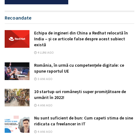
Recoandate
Echipa de ingineri din China a Redhat relocată în
India – și ce articole false despre acest subiect
există
4 LUNI AGO
România, în urmă cu competențele digitale: ce
spune raportul UE
3 ANI AGO
10 startup-uri românești super promițătoare de
urmărit în 2022!
4 ANI AGO
Nu sunt suficient de bun: Cum capeti stima de sine
ridicata ca freelancer in IT
4 ANI AGO