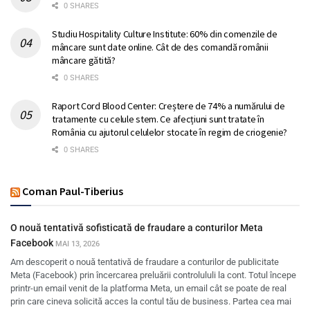
0 SHARES
Studiu Hospitality Culture Institute: 60% din comenzile de
mâncare sunt date online. Cât de des comandă românii
mâncare gătită?
0 SHARES
Raport Cord Blood Center: Creștere de 74% a numărului de
tratamente cu celule stem. Ce afecțiuni sunt tratate în
România cu ajutorul celulelor stocate în regim de criogenie?
0 SHARES
Coman Paul-Tiberius
O nouă tentativă sofisticată de fraudare a conturilor Meta
Facebook
MAI 13, 2026
Am descoperit o nouă tentativă de fraudare a conturilor de publicitate
Meta (Facebook) prin încercarea preluării controlululi la cont. Totul începe
printr-un email venit de la platforma Meta, un email cât se poate de real
prin care cineva solicită acces la contul tău de business. Partea cea mai