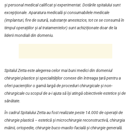
și personal medical calificat și experimentat. Dotările spitalului sunt
excepționale. Aparatura medicală și consumabilele medicale
(implanturi, fire de sutură, substanțe anestezice, tot ce se consumă în
timpul operațiilor și al tratamentelor) sunt achiziționate doar de la
liderii mondiali din domeniu.
Spitalul Zetta este alegerea celor mai buni medici din domeniul
chirurgiei plastice și specialităților conexe din întreaga țară pentru a
oferi pacienților o gamă largă de proceduri chirurgicale și non-
chirurgicale cu scopul de a-i ajuta să își atingă obiectivele estetice și de
sănătate.
În cadrul Spitalului Zetta au fost realizate peste 14.000 de operații de
chirurgie plastică – estetică și microchirurgie reconstructivă, chirurgia
mâinii, ortopedie, chirurgie buco-maxilo-facială și chirurgie generală.