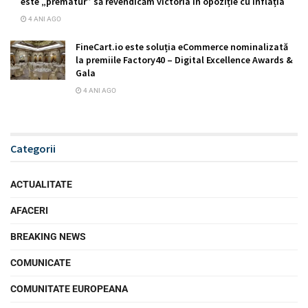
este „prematur” să revendicăm victoria în opoziție cu inflația
4 ANI AGO
FineCart.io este soluția eCommerce nominalizată
la premiile Factory40 – Digital Excellence Awards &
Gala
4 ANI AGO
Categorii
ACTUALITATE
AFACERI
BREAKING NEWS
COMUNICATE
COMUNITATE EUROPEANA