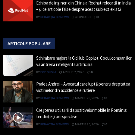
Echipa de ingineri din China a Redhat relocată în India
– și ce articole false despre acest subiect există
BY
REDACȚIA BIZNEWS
4 LUNI AGO
0
ARTICOLE POPULARE
Schimbare majora la GitHub Copilot: Codul companiilor
va antrena inteligenta artificiala
BY
POP OLIVIA
APRILIE 7, 2026
0
Pralea Andrei – Avocatul care luptă pentru dreptatea
victimelor din accidentele rutiere
BY
REDACȚIA BIZNEWS
MARTIE 23, 2026
0
Creșterea utilizării dispozitivelor mobile în România:
tendințe și perspective
BY
REDACȚIA BIZNEWS
MARTIE 25, 2026
0