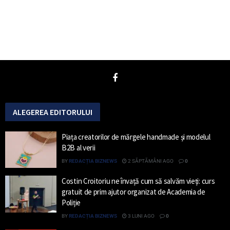
ALEGEREA EDITORULUI
Piața creatorilor de mărgele handmade și modelul
B2B al verii
BY
REDACȚIA BIZNEWS
2 SĂPTĂMÂNI AGO
0
Costin Croitoriu ne învață cum să salvăm vieți: curs
gratuit de prim ajutor organizat de Academia de
Poliție
BY
REDACȚIA BIZNEWS
3 LUNI AGO
0