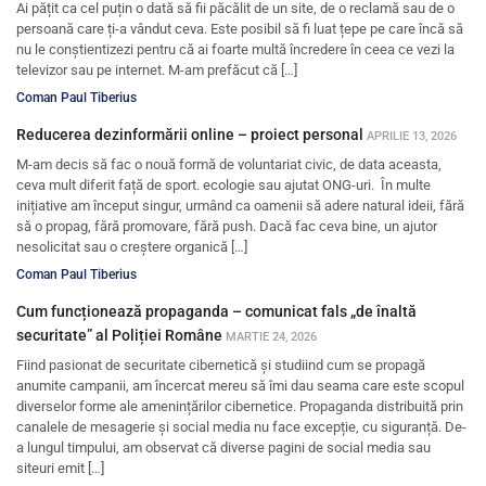
Ai pățit ca cel puțin o dată să fii păcălit de un site, de o reclamă sau de o
persoană care ți-a vândut ceva. Este posibil să fi luat țepe pe care încă să
nu le conștientizezi pentru că ai foarte multă încredere în ceea ce vezi la
televizor sau pe internet. M-am prefăcut că […]
Coman Paul Tiberius
Reducerea dezinformării online – proiect personal
APRILIE 13, 2026
M-am decis să fac o nouă formă de voluntariat civic, de data aceasta,
ceva mult diferit față de sport. ecologie sau ajutat ONG-uri. În multe
inițiative am început singur, urmând ca oamenii să adere natural ideii, fără
să o propag, fără promovare, fără push. Dacă fac ceva bine, un ajutor
nesolicitat sau o creștere organică […]
Coman Paul Tiberius
Cum funcționează propaganda – comunicat fals „de înaltă
securitate” al Poliției Române
MARTIE 24, 2026
Fiind pasionat de securitate cibernetică și studiind cum se propagă
anumite campanii, am încercat mereu să îmi dau seama care este scopul
diverselor forme ale amenințărilor cibernetice. Propaganda distribuită prin
canalele de mesagerie și social media nu face excepție, cu siguranță. De-
a lungul timpului, am observat că diverse pagini de social media sau
siteuri emit […]