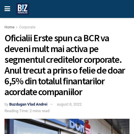
Home
Corporate
Oficialii Erste spun ca BCR va
deveni mult mai activa pe
segmentul creditelor corporate.
Anul trecut a prins o felie de doar
6,5% din totalul finantarilor
acordate companiilor
by
Buzdugan Vlad Andrei
august 8, 2022
Reading Time: 2 mins read