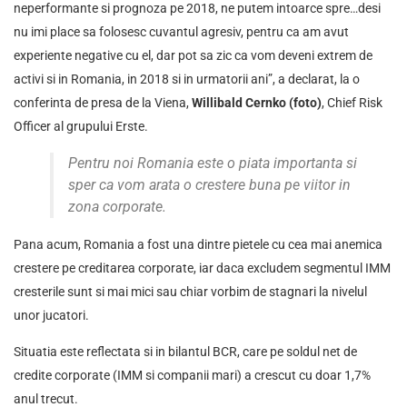
neperformante si prognoza pe 2018, ne putem intoarce spre…desi
nu imi place sa folosesc cuvantul agresiv, pentru ca am avut
experiente negative cu el, dar pot sa zic ca vom deveni extrem de
activi si in Romania, in 2018 si in urmatorii ani”, a declarat, la o
conferinta de presa de la Viena,
Willibald Cernko (foto)
, Chief Risk
Officer al grupului Erste.
Pentru noi Romania este o piata importanta si
sper ca vom arata o crestere buna pe viitor in
zona corporate.
Pana acum, Romania a fost una dintre pietele cu cea mai anemica
crestere pe creditarea corporate, iar daca excludem segmentul IMM
cresterile sunt si mai mici sau chiar vorbim de stagnari la nivelul
unor jucatori.
Situatia este reflectata si in bilantul BCR, care pe soldul net de
credite corporate (IMM si companii mari) a crescut cu doar 1,7%
anul trecut.