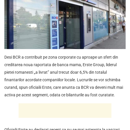
Desi BCR a contribuit pe zona corporate cu aproape un sfert din
creditarea noua raportata de banca mama, Erste Group, liderul
pietei romanesti „a livrat” anul trecut doar 6,5% din totalul
finantarilor acordate companiilor locale. Lucrurile se vor schimba
curand, spun oficialii Erste, care anunta ca BCR va deveni mult mai
activa pe acest segment, odata ce bilanturile au fost curatate.
Oficialii Erste au declarat recent ca nu se mai asteapta la vanzari