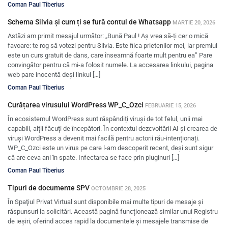
Coman Paul Tiberius
Schema Silvia și cum ți se fură contul de Whatsapp
MARTIE 20, 2026
Astăzi am primit mesajul următor: „Bună Paul ! Aș vrea să-ți cer o mică
favoare: te rog să votezi pentru Silvia. Este fiica prietenilor mei, iar premiul
este un curs gratuit de dans, care înseamnă foarte mult pentru ea” Pare
convingător pentru că mi-a folosit numele. La accesarea linkului, pagina
web pare inocentă deși linkul […]
Coman Paul Tiberius
Curățarea virusului WordPress WP_C_Ozci
FEBRUARIE 15, 2026
În ecosistemul WordPress sunt răspândiți viruși de tot felul, unii mai
capabili, alții făcuți de începători. În contextul dezcvoltării AI și crearea de
viruși WordPress a devenit mai facilă pentru actorii rău-intenționați.
WP_C_Ozci este un virus pe care l-am descoperit recent, deși sunt sigur
că are ceva ani în spate. Infectarea se face prin pluginuri […]
Coman Paul Tiberius
Tipuri de documente SPV
OCTOMBRIE 28, 2025
În Spaţiul Privat Virtual sunt disponibile mai multe tipuri de mesaje şi
răspunsuri la solicitări. Această pagină funcționează similar unui Registru
de ieșiri, oferind acces rapid la documentele și mesajele transmise de