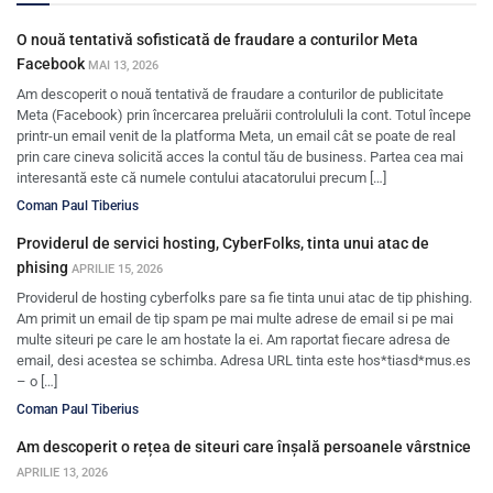
O nouă tentativă sofisticată de fraudare a conturilor Meta
Facebook
MAI 13, 2026
Am descoperit o nouă tentativă de fraudare a conturilor de publicitate
Meta (Facebook) prin încercarea preluării controlululi la cont. Totul începe
printr-un email venit de la platforma Meta, un email cât se poate de real
prin care cineva solicită acces la contul tău de business. Partea cea mai
interesantă este că numele contului atacatorului precum […]
Coman Paul Tiberius
Providerul de servici hosting, CyberFolks, tinta unui atac de
phising
APRILIE 15, 2026
Providerul de hosting cyberfolks pare sa fie tinta unui atac de tip phishing.
Am primit un email de tip spam pe mai multe adrese de email si pe mai
multe siteuri pe care le am hostate la ei. Am raportat fiecare adresa de
email, desi acestea se schimba. Adresa URL tinta este hos*tiasd*mus.es
– o […]
Coman Paul Tiberius
Am descoperit o rețea de siteuri care înșală persoanele vârstnice
APRILIE 13, 2026