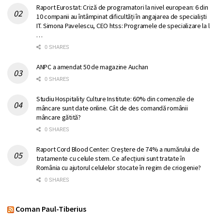
Raport Eurostat: Criză de programatori la nivel european: 6 din
10 companii au întâmpinat dificultăți în angajarea de specialiști
IT. Simona Pavelescu, CEO htss: Programele de specializare la l
…
0 SHARES
ANPC a amendat 50 de magazine Auchan
0 SHARES
Studiu Hospitality Culture Institute: 60% din comenzile de
mâncare sunt date online. Cât de des comandă românii
mâncare gătită?
0 SHARES
Raport Cord Blood Center: Creștere de 74% a numărului de
tratamente cu celule stem. Ce afecțiuni sunt tratate în
România cu ajutorul celulelor stocate în regim de criogenie?
0 SHARES
Coman Paul-Tiberius