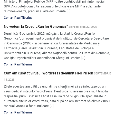
Ministerul Finanțelor Publice (MFP) către contribuabili prin intermediul
SPV. Aici puteți consulta răspunsurile oficiale ale MFP la solicitările
dumneavoastră, precum și alte documente […]
Coman Paul Tiberius
Ne vedem la Crosul „Run for Genomics”
SEPTEMBRIE 22, 2025
Duminică, 5 octombrie 2025, mă găsiți la start la Crosul „Run for
Genomics”, un eveniment organizat de Institutul de Cercetare-Dezvoltare
în Genomică (ICDG), în parteneriat cu: Universitatea de Medicină și
Farmacie „Carol Davila” din București, Facultatea de Biologie a
Universității din București, Alianța Națională pentru Boli Rare din România,
Coaliția Organizațiilor Pacienților cu Afecțiuni Cronice […]
Coman Paul Tiberius
Cum am curățat virusul WordPress denumit Hell Prison
SEPTEMBRIE
15, 2025
Zilele acestea am pățit ca unul dintre clienții mei să se infecteze cu un
virus dedicat siteurilor WordPress. Pentru că nu aveam prea mult timp la
dispoziție, primul instinct a fost să iau la rând pluginurile specializate în
curățarea siteurilor WordPress, asta după ce am încercat să elimin virusul
manual. Atacul a fost unul care […]
Coman Paul Tiberius