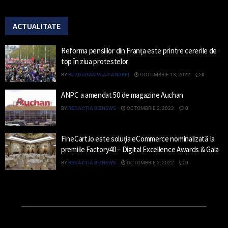
ACTUALITATE
Reforma pensiilor din Franța este printre cererile de
top în ziua protestelor
BY
BUZDUGAN VLAD ANDREI
OCTOMBRIE 13, 2022
0
ANPC a amendat 50 de magazine Auchan
BY
REDACȚIA BIZNEWS
OCTOMBRIE 2, 2022
0
FineCart.io este soluția eCommerce nominalizată la
premiile Factory40 – Digital Excellence Awards & Gala
BY
REDACȚIA BIZNEWS
OCTOMBRIE 2, 2022
0