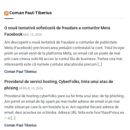
Coman Paul-Tiberius
O nouă tentativă sofisticată de fraudare a conturilor Meta
Facebook
MAI 13, 2026
Am descoperit o nouă tentativă de fraudare a conturilor de publicitate
Meta (Facebook) prin încercarea preluării controlululi la cont. Totul începe
printr-un email venit de la platforma Meta, un email cât se poate de real
prin care cineva solicită acces la contul tău de business. Partea cea mai
interesantă este că numele contului atacatorului precum […]
Coman Paul Tiberius
Providerul de servici hosting, CyberFolks, tinta unui atac de
phising
APRILIE 15, 2026
Providerul de hosting cyberfolks pare sa fie tinta unui atac de tip phishing.
Am primit un email de tip spam pe mai multe adrese de email si pe mai
multe siteuri pe care le am hostate la ei. Am raportat fiecare adresa de
email, desi acestea se schimba. Adresa URL tinta este hos*tiasd*mus.es
– o […]
Coman Paul Tiberius