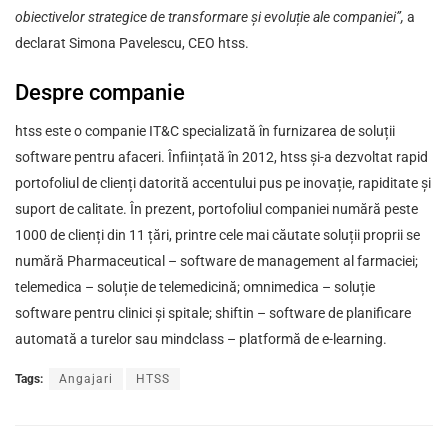
obiectivelor strategice de transformare și evoluție ale companiei”,
a
declarat Simona Pavelescu, CEO htss.
Despre companie
htss este o companie IT&C specializată în furnizarea de soluții
software pentru afaceri. Înființată în 2012, htss și-a dezvoltat rapid
portofoliul de clienți datorită accentului pus pe inovație, rapiditate și
suport de calitate. În prezent, portofoliul companiei numără peste
1000 de clienți din 11 țări, printre cele mai căutate soluții proprii se
numără Pharmaceutical – software de management al farmaciei;
telemedica – soluție de telemedicină; omnimedica – soluție
software pentru clinici și spitale; shiftin – software de planificare
automată a turelor sau mindclass – platformă de e-learning.
Tags:
Angajari
HTSS