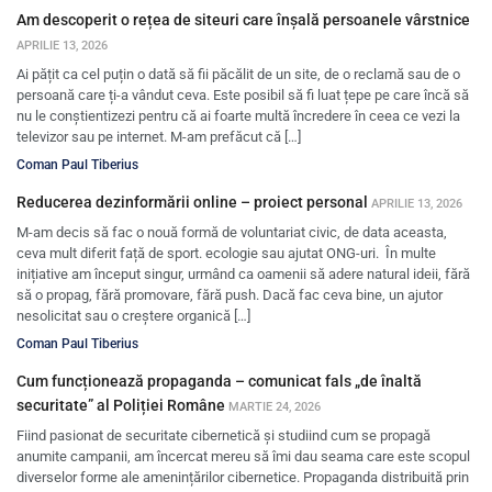
Am descoperit o rețea de siteuri care înșală persoanele vârstnice
APRILIE 13, 2026
Ai pățit ca cel puțin o dată să fii păcălit de un site, de o reclamă sau de o
persoană care ți-a vândut ceva. Este posibil să fi luat țepe pe care încă să
nu le conștientizezi pentru că ai foarte multă încredere în ceea ce vezi la
televizor sau pe internet. M-am prefăcut că […]
Coman Paul Tiberius
Reducerea dezinformării online – proiect personal
APRILIE 13, 2026
M-am decis să fac o nouă formă de voluntariat civic, de data aceasta,
ceva mult diferit față de sport. ecologie sau ajutat ONG-uri. În multe
inițiative am început singur, urmând ca oamenii să adere natural ideii, fără
să o propag, fără promovare, fără push. Dacă fac ceva bine, un ajutor
nesolicitat sau o creștere organică […]
Coman Paul Tiberius
Cum funcționează propaganda – comunicat fals „de înaltă
securitate” al Poliției Române
MARTIE 24, 2026
Fiind pasionat de securitate cibernetică și studiind cum se propagă
anumite campanii, am încercat mereu să îmi dau seama care este scopul
diverselor forme ale amenințărilor cibernetice. Propaganda distribuită prin