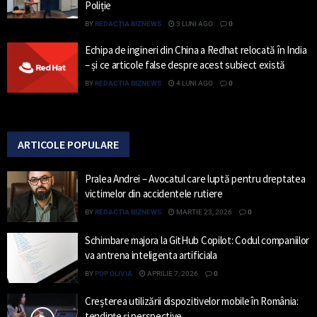
Poliție
BY
REDACȚIA BIZNEWS
3 LUNI AGO
0
Echipa de ingineri din China a Redhat relocată în India
– și ce articole false despre acest subiect există
BY
REDACȚIA BIZNEWS
4 LUNI AGO
0
ARTICOLE POPULARE
Pralea Andrei – Avocatul care luptă pentru dreptatea
victimelor din accidentele rutiere
BY
REDACȚIA BIZNEWS
MARTIE 23, 2026
0
Schimbare majora la GitHub Copilot: Codul companiilor
va antrena inteligenta artificiala
BY
POP OLIVIA
APRILIE 7, 2026
0
Creșterea utilizării dispozitivelor mobile în România:
tendințe și perspective