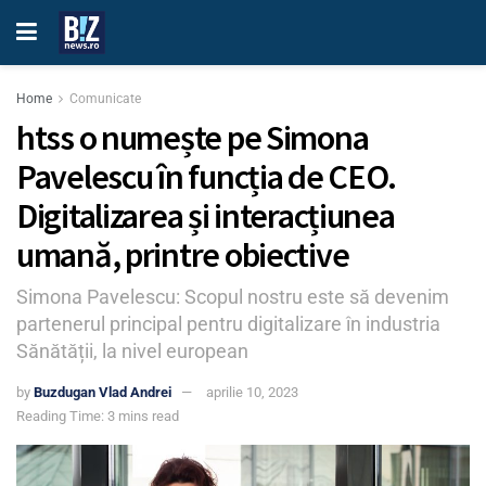
Home
Comunicate
htss o numește pe Simona
Pavelescu în funcția de CEO.
Digitalizarea și interacțiunea
umană, printre obiective
Simona Pavelescu: Scopul nostru este să devenim
partenerul principal pentru digitalizare în industria
Sănătății, la nivel european
by
Buzdugan Vlad Andrei
aprilie 10, 2023
Reading Time: 3 mins read