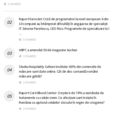
0 SHARES
Raport Eurostat: Criză de programatori la nivel european: 6 din
10 companii au întâmpinat dificultăți în angajarea de specialiști
IT. Simona Pavelescu, CEO htss: Programele de specializare la l
…
0 SHARES
ANPC a amendat 50 de magazine Auchan
0 SHARES
Studiu Hospitality Culture Institute: 60% din comenzile de
mâncare sunt date online. Cât de des comandă românii
mâncare gătită?
0 SHARES
Raport Cord Blood Center: Creștere de 74% a numărului de
tratamente cu celule stem. Ce afecțiuni sunt tratate în
România cu ajutorul celulelor stocate în regim de criogenie?
0 SHARES