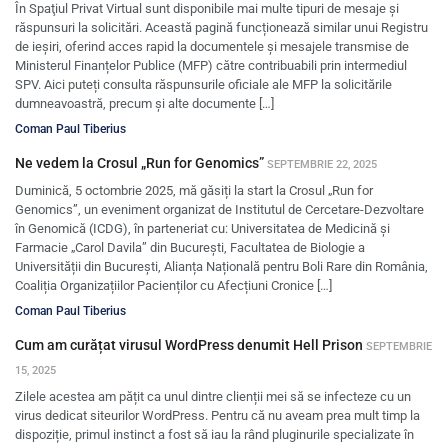
În Spaţiul Privat Virtual sunt disponibile mai multe tipuri de mesaje şi
răspunsuri la solicitări. Această pagină funcționează similar unui Registru
de ieșiri, oferind acces rapid la documentele și mesajele transmise de
Ministerul Finanțelor Publice (MFP) către contribuabili prin intermediul
SPV. Aici puteți consulta răspunsurile oficiale ale MFP la solicitările
dumneavoastră, precum și alte documente […]
Coman Paul Tiberius
Ne vedem la Crosul „Run for Genomics”
SEPTEMBRIE 22, 2025
Duminică, 5 octombrie 2025, mă găsiți la start la Crosul „Run for
Genomics”, un eveniment organizat de Institutul de Cercetare-Dezvoltare
în Genomică (ICDG), în parteneriat cu: Universitatea de Medicină și
Farmacie „Carol Davila” din București, Facultatea de Biologie a
Universității din București, Alianța Națională pentru Boli Rare din România,
Coaliția Organizațiilor Pacienților cu Afecțiuni Cronice […]
Coman Paul Tiberius
Cum am curățat virusul WordPress denumit Hell Prison
SEPTEMBRIE
15, 2025
Zilele acestea am pățit ca unul dintre clienții mei să se infecteze cu un
virus dedicat siteurilor WordPress. Pentru că nu aveam prea mult timp la
dispoziție, primul instinct a fost să iau la rând pluginurile specializate în