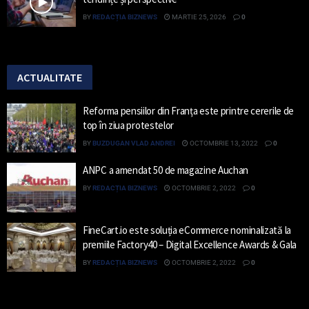
BY
REDACȚIA BIZNEWS
MARTIE 25, 2026
0
ACTUALITATE
Reforma pensiilor din Franța este printre cererile de
top în ziua protestelor
BY
BUZDUGAN VLAD ANDREI
OCTOMBRIE 13, 2022
0
ANPC a amendat 50 de magazine Auchan
BY
REDACȚIA BIZNEWS
OCTOMBRIE 2, 2022
0
FineCart.io este soluția eCommerce nominalizată la
premiile Factory40 – Digital Excellence Awards & Gala
BY
REDACȚIA BIZNEWS
OCTOMBRIE 2, 2022
0