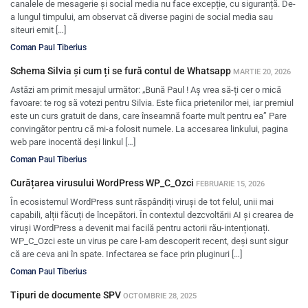
canalele de mesagerie și social media nu face excepție, cu siguranță. De-
a lungul timpului, am observat că diverse pagini de social media sau
siteuri emit […]
Coman Paul Tiberius
Schema Silvia și cum ți se fură contul de Whatsapp
MARTIE 20, 2026
Astăzi am primit mesajul următor: „Bună Paul ! Aș vrea să-ți cer o mică
favoare: te rog să votezi pentru Silvia. Este fiica prietenilor mei, iar premiul
este un curs gratuit de dans, care înseamnă foarte mult pentru ea” Pare
convingător pentru că mi-a folosit numele. La accesarea linkului, pagina
web pare inocentă deși linkul […]
Coman Paul Tiberius
Curățarea virusului WordPress WP_C_Ozci
FEBRUARIE 15, 2026
În ecosistemul WordPress sunt răspândiți viruși de tot felul, unii mai
capabili, alții făcuți de începători. În contextul dezcvoltării AI și crearea de
viruși WordPress a devenit mai facilă pentru actorii rău-intenționați.
WP_C_Ozci este un virus pe care l-am descoperit recent, deși sunt sigur
că are ceva ani în spate. Infectarea se face prin pluginuri […]
Coman Paul Tiberius
Tipuri de documente SPV
OCTOMBRIE 28, 2025