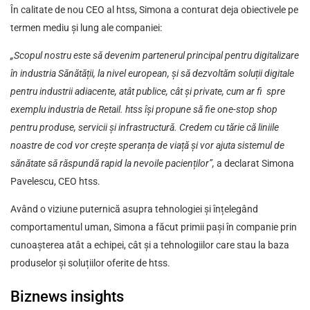
În calitate de nou CEO al htss, Simona a conturat deja obiectivele pe
termen mediu și lung ale companiei:
„Scopul nostru este să devenim partenerul principal pentru digitalizare
în industria Sănătății, la nivel european, și să dezvoltăm soluții digitale
pentru industrii adiacente, atât publice, cât și private, cum ar fi spre
exemplu industria de Retail. htss își propune să fie one-stop shop
pentru produse, servicii și infrastructură. Credem cu tărie că liniile
noastre de cod vor crește speranța de viață și vor ajuta sistemul de
sănătate să răspundă rapid la nevoile pacienților”,
a declarat Simona
Pavelescu, CEO htss.
Având o viziune puternică asupra tehnologiei și înțelegând
comportamentul uman, Simona a făcut primii pași în companie prin
cunoașterea atât a echipei, cât și a tehnologiilor care stau la baza
produselor și soluțiilor oferite de htss.
Biznews insights