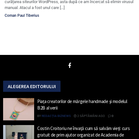
curățarea siteurilor WordPress, asta după ce am încercat să elimin virusul
manual. Atacul a fost unul care […]
Coman Paul Tiberius
ALEGEREA EDITORULUI
Piața creatorilor de mărgele handmade și modelul
B2B al verii
BY
REDACȚIA BIZNEWS
2 SĂPTĂMÂNI AGO
0
Costin Croitoriu ne învață cum să salvăm vieți: curs
gratuit de prim ajutor organizat de Academia de