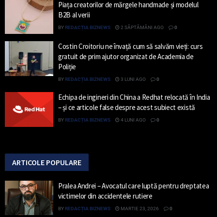
Piața creatorilor de mărgele handmade și modelul
B2B al verii
BY
REDACȚIA BIZNEWS
2 SĂPTĂMÂNI AGO
0
Costin Croitoriu ne învață cum să salvăm vieți: curs
gratuit de prim ajutor organizat de Academia de
Poliție
BY
REDACȚIA BIZNEWS
3 LUNI AGO
0
Echipa de ingineri din China a Redhat relocată în India
– și ce articole false despre acest subiect există
BY
REDACȚIA BIZNEWS
4 LUNI AGO
0
ARTICOLE POPULARE
Pralea Andrei – Avocatul care luptă pentru dreptatea
victimelor din accidentele rutiere
BY
REDACȚIA BIZNEWS
MARTIE 23, 2026
0