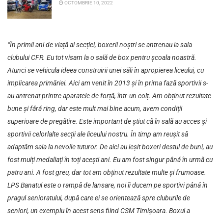
OCTOMBRIE 10, 2022
“În primii ani de viață ai secției, boxerii noștri se antrenau la sala
clubului CFR. Eu tot visam la o sală de box pentru școala noastră.
Atunci se vehicula ideea construirii unei săli în apropierea liceului, cu
implicarea primăriei. Aici am venit în 2013 și în prima fază sportivii s-
au antrenat printre aparatele de forță, într-un colț. Am obținut rezultate
bune și fără ring, dar este mult mai bine acum, avem condiții
superioare de pregătire. Este important de știut că în sală au acces și
sportivii celorlalte secții ale liceului nostru. În timp am reușit să
adaptăm sala la nevoile tuturor. De aici au ieșit boxeri destul de buni, au
fost mulți medaliați în toți acești ani. Eu am fost singur până în urmă cu
patru ani. A fost greu, dar tot am obținut rezultate multe și frumoase.
LPS Banatul este o rampă de lansare, noi îi ducem pe sportivi până în
pragul senioratului, după care ei se orientează spre cluburile de
seniori, un exemplu în acest sens fiind CSM Timișoara. Boxul a