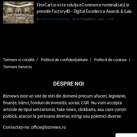
FineCart.io este soluția eCommerce nominalizată la
premiile Factory40 – Digital Excellence Awards & Gala
BY
REDACȚIA BIZNEWS
OCTOMBRIE 2, 2022
0
Termeni si conditii
Politică de confidențialitate
Politică de cookies
Termeni Serviciu
DESPRE NOI
Biznews este un site de stiri din domenii precum afaceri, legislatie,
finanțe, bănci, fonduri de investiții, social, CSR. Nu vom accepta
articole de tipul senzational, fake news, clickbaits, sau care conțin
politică, atacuri la persoane diverse, intrigi sau polemici diverse.
Contactați-ne: office@biznews.ro