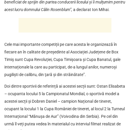
beneficiat de sprijin din partea conducerii liceului și îi mulțumim pentru
acest lucru domnului Călin Rosenblum”,
a declarat Ion Mihai.
Cele mai importante competiții pe care acesta le organizează în
fiecare an în calitate de președinte al Asociației Județene de Box
Timiș sunt Cupa Revoluției, Cupa Timișoara și Cupa Banatul, gale
internaționale la care au participat, de-a lungul anilor, numeroși
pugiliști de calibru, din ţară şi din străinătate”.
Doi dintre sportivii de referință ai acestei secții sunt: Ostan Elisabeta
– ocupanta locului 5 la Campionatul Mondial, o sportivă model a
acestei secții și Dobren Daniel – campion Național de tineret,
ocupant la locului 1 la Cupa României de tineret, al locul 2 la Turneul
Internațional “Mănușa de Aur” (Voivodina din Serbia). Pe cel din
urmă îl veți putea vedea în materialul cu interviul filmat realizat de