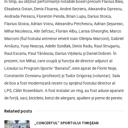
În timp, au obținut performanțe notabile boxeri precum Flavius Biea,
Elisabeta Ostan, Denis Floarea, Andrei Secrieru, Alexandra Oprescu,
Andrada Perescu, Florentin Penda, Brian Lupu, Darius Stoica,
Flavius Stoica, Adrian Voicu, Alexandru Petchescu, Adrian Șeșureac,
Mihai Nicolescu, Alin Sefciuc, Florian Albu, Larisa Gheorghe, Marco
Marconi (fiul fostului antrenor emerit Ioan Olimpiu Marconi), Gabriel
Arnăutu, Yusy Neacșa, Adelin Szedlak, Denis Radu, Raul Strugariu,
Raul Escariu, Paul Tănăsoiu, Darius Vițelariu și Daniel Dobren. În
prezent, Ion Mihai, care ocupă și funcția de director adjunct al
Liceului cu Program Sportiv “Banatul”, este ajutat de Florin Noje,
Constantin Ocneanu (profesori) și Tudor Grigoraș (voluntar). Sala
de box a fost modernizată recent cu sprijinul fostului director al
LPS, Călin Rosenblum. A fost instalat un ring, au fost aduse aparate
de forță, saci, biciclete, benzi de alergare, spaliere și perne de perete.
Related posts
„CONCERTUL” SPORTULUI TIMIȘEAN