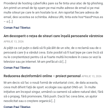
Providerul de hosting cyberfolks pare sa fie tinta unui atac de tip phishing.
Am primit un email de tip spam pe mai multe adrese de email si pe mai
multe siteuri pe care le am hostate la ei. Am raportat fiecare adresa de
email, desi acestea se schimba. Adresa URL tinta este hos*tiasd*mus.es
– o […]
Coman Paul Tiberius
Am descoperit o rețea de siteuri care înșală persoanele vârstnice
APRILIE 13, 2026
Ai pățit ca cel puțin o dată să fii păcălit de un site, de o reclamă sau de o
persoană care ți-a vândut ceva. Este posibil să fi luat țepe pe care încă să
nu le conștientizezi pentru că ai foarte multă încredere în ceea ce vezi la
televizor sau pe internet. M-am prefăcut că […]
Coman Paul Tiberius
Reducerea dezinformării online – proiect personal
APRILIE 13, 2026
M-am decis să fac o nouă formă de voluntariat civic, de data aceasta,
ceva mult diferit față de sport. ecologie sau ajutat ONG-uri. În multe
inițiative am început singur, urmând ca oamenii să adere natural ideii, fără
să o propag, fără promovare, fără push. Dacă fac ceva bine, un ajutor
nesolicitat sau o creștere organică […]
Coman Paul Tiberius