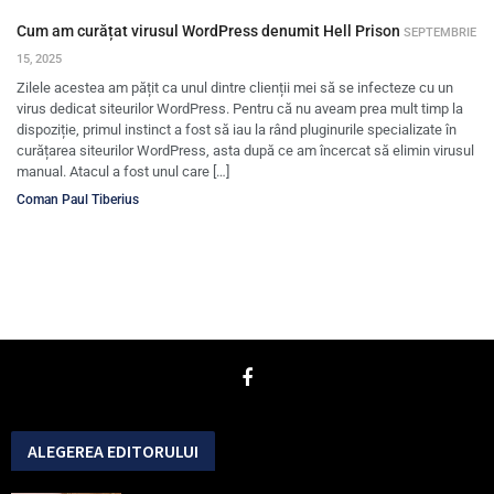
Cum am curățat virusul WordPress denumit Hell Prison
SEPTEMBRIE
15, 2025
Zilele acestea am pățit ca unul dintre clienții mei să se infecteze cu un
virus dedicat siteurilor WordPress. Pentru că nu aveam prea mult timp la
dispoziție, primul instinct a fost să iau la rând pluginurile specializate în
curățarea siteurilor WordPress, asta după ce am încercat să elimin virusul
manual. Atacul a fost unul care […]
Coman Paul Tiberius
ALEGEREA EDITORULUI