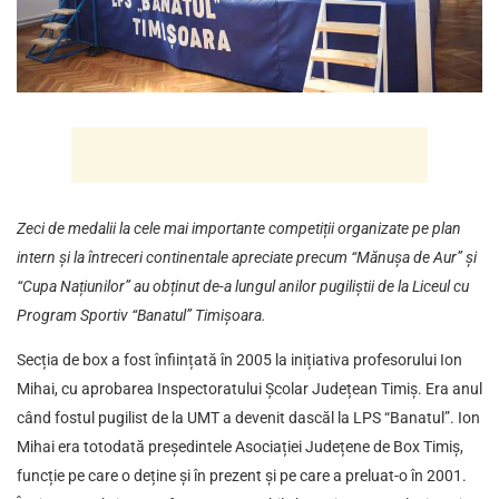
Zeci de medalii la cele mai importante competiții organizate pe plan
intern și la întreceri continentale apreciate precum “Mănușa de Aur” și
“Cupa Națiunilor” au obținut de-a lungul anilor pugiliștii de la Liceul cu
Program Sportiv “Banatul” Timișoara.
Secția de box a fost înființată în 2005 la inițiativa profesorului Ion
Mihai, cu aprobarea Inspectoratului Școlar Județean Timiș. Era anul
când fostul pugilist de la UMT a devenit dascăl la LPS “Banatul”. Ion
Mihai era totodată președintele Asociației Județene de Box Timiș,
funcție pe care o deține și în prezent și pe care a preluat-o în 2001.