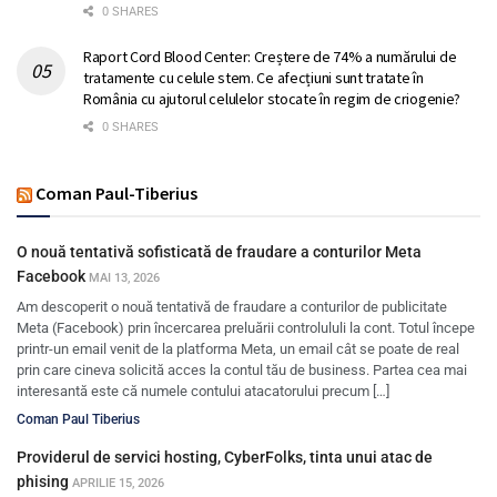
0 SHARES
Raport Cord Blood Center: Creștere de 74% a numărului de
tratamente cu celule stem. Ce afecțiuni sunt tratate în
România cu ajutorul celulelor stocate în regim de criogenie?
0 SHARES
Coman Paul-Tiberius
O nouă tentativă sofisticată de fraudare a conturilor Meta
Facebook
MAI 13, 2026
Am descoperit o nouă tentativă de fraudare a conturilor de publicitate
Meta (Facebook) prin încercarea preluării controlululi la cont. Totul începe
printr-un email venit de la platforma Meta, un email cât se poate de real
prin care cineva solicită acces la contul tău de business. Partea cea mai
interesantă este că numele contului atacatorului precum […]
Coman Paul Tiberius
Providerul de servici hosting, CyberFolks, tinta unui atac de
phising
APRILIE 15, 2026