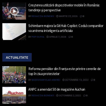
Creșterea utilizării dispozitivelor mobile în România:
tendințe și perspective
BY
REDACȚIA BIZNEWS
MARTIE 25, 2026
0
Schimbare majora la GitHub Copilot: Codul companiilor
va antrena inteligenta artificiala
BY
POP OLIVIA
APRILIE 7, 2026
0
ACTUALITATE
Reforma pensiilor din Franța este printre cererile de
top în ziua protestelor
BY
BUZDUGAN VLAD ANDREI
OCTOMBRIE 13, 2022
0
ANPC a amendat 50 de magazine Auchan
BY
REDACȚIA BIZNEWS
OCTOMBRIE 2, 2022
0