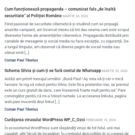
Cum funcționează propaganda – comunicat fals „de înaltă
securitate” al Poliției Române
MARTIE 24, 2026
Fiind pasionat de securitate cibernetică și studiind cum se propagă
anumite campanii, am încercat mereu să îmi dau seama care este scopul
diverselor forme ale amenințărilor cibernetice. Propaganda distribuită prin
canalele de mesagerie și social media nu face excepție, cu siguranță. De-
a lungul timpului, am observat că diverse pagini de social media sau
siteuri emit […]
Coman Paul Tiberius
Schema Silvia și cum ți se fură contul de Whatsapp
MARTIE 20, 2026
Astăzi am primit mesajul următor: „Bună Paul ! Aș vrea să-ți cer o mică
favoare: te rog să votezi pentru Silvia. Este fiica prietenilor mei, iar premiul
este un curs gratuit de dans, care înseamnă foarte mult pentru ea” Pare
convingător pentru că mi-a folosit numele. La accesarea linkului, pagina
web pare inocentă deși linkul […]
Coman Paul Tiberius
Curățarea virusului WordPress WP_C_Ozci
FEBRUARIE 15, 2026
În ecosistemul WordPress sunt răspândiți viruși de tot felul, unii mai
capabili, alții făcuți de începători. În contextul dezcvoltării AI și crearea de