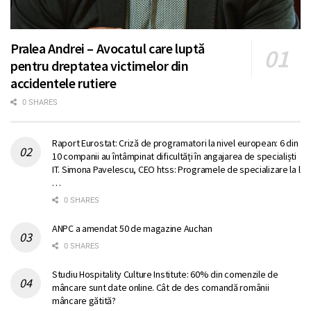
Pralea Andrei – Avocatul care luptă
pentru dreptatea victimelor din
accidentele rutiere
0 SHARES
Raport Eurostat: Criză de programatori la nivel european: 6 din
10 companii au întâmpinat dificultăți în angajarea de specialiști
IT. Simona Pavelescu, CEO htss: Programele de specializare la l
…
0 SHARES
ANPC a amendat 50 de magazine Auchan
0 SHARES
Studiu Hospitality Culture Institute: 60% din comenzile de
mâncare sunt date online. Cât de des comandă românii
mâncare gătită?