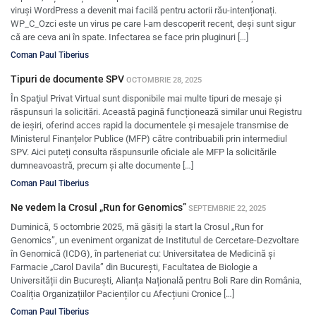
viruși WordPress a devenit mai facilă pentru actorii rău-intenționați.
WP_C_Ozci este un virus pe care l-am descoperit recent, deși sunt sigur
că are ceva ani în spate. Infectarea se face prin pluginuri […]
Coman Paul Tiberius
Tipuri de documente SPV
OCTOMBRIE 28, 2025
În Spaţiul Privat Virtual sunt disponibile mai multe tipuri de mesaje şi
răspunsuri la solicitări. Această pagină funcționează similar unui Registru
de ieșiri, oferind acces rapid la documentele și mesajele transmise de
Ministerul Finanțelor Publice (MFP) către contribuabili prin intermediul
SPV. Aici puteți consulta răspunsurile oficiale ale MFP la solicitările
dumneavoastră, precum și alte documente […]
Coman Paul Tiberius
Ne vedem la Crosul „Run for Genomics”
SEPTEMBRIE 22, 2025
Duminică, 5 octombrie 2025, mă găsiți la start la Crosul „Run for
Genomics”, un eveniment organizat de Institutul de Cercetare-Dezvoltare
în Genomică (ICDG), în parteneriat cu: Universitatea de Medicină și
Farmacie „Carol Davila” din București, Facultatea de Biologie a
Universității din București, Alianța Națională pentru Boli Rare din România,
Coaliția Organizațiilor Pacienților cu Afecțiuni Cronice […]
Coman Paul Tiberius