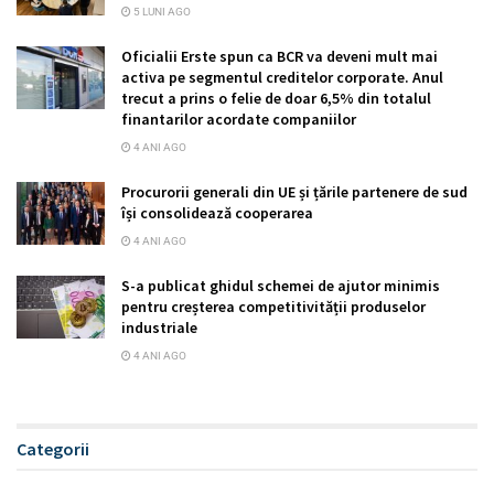
5 LUNI AGO
Oficialii Erste spun ca BCR va deveni mult mai
activa pe segmentul creditelor corporate. Anul
trecut a prins o felie de doar 6,5% din totalul
finantarilor acordate companiilor
4 ANI AGO
Procurorii generali din UE și țările partenere de sud
își consolidează cooperarea
4 ANI AGO
S-a publicat ghidul schemei de ajutor minimis
pentru creșterea competitivității produselor
industriale
4 ANI AGO
Categorii