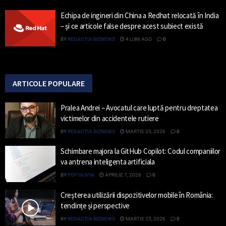
Echipa de ingineri din China a Redhat relocată în India
– și ce articole false despre acest subiect există
BY
REDACȚIA BIZNEWS
4 LUNI AGO
0
ARTICOLE POPULARE
Pralea Andrei – Avocatul care luptă pentru dreptatea
victimelor din accidentele rutiere
BY
REDACȚIA BIZNEWS
MARTIE 23, 2026
0
Schimbare majora la GitHub Copilot: Codul companiilor
va antrena inteligenta artificiala
BY
POP OLIVIA
APRILIE 7, 2026
0
Creșterea utilizării dispozitivelor mobile în România:
tendințe și perspective
BY
REDACȚIA BIZNEWS
MARTIE 25, 2026
0