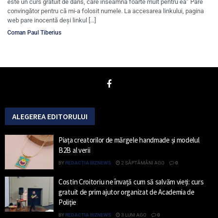
este un curs gratuit de dans, care înseamnă foarte mult pentru ea” Pare
convingător pentru că mi-a folosit numele. La accesarea linkului, pagina
web pare inocentă deși linkul […]
Coman Paul Tiberius
ALEGEREA EDITORULUI
Piața creatorilor de mărgele handmade și modelul
B2B al verii
BY
REDACȚIA BIZNEWS
2 SĂPTĂMÂNI AGO
0
Costin Croitoriu ne învață cum să salvăm vieți: curs
gratuit de prim ajutor organizat de Academia de
Poliție
BY
REDACȚIA BIZNEWS
3 LUNI AGO
0