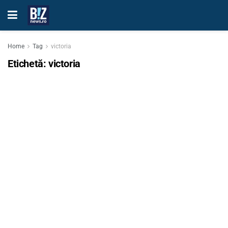
Home
Tag
victoria
Etichetă:
victoria