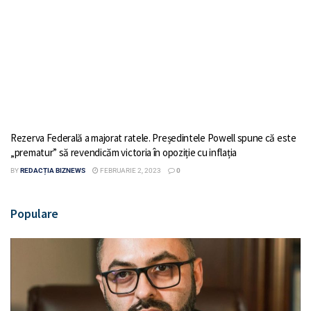
Rezerva Federală a majorat ratele. Președintele Powell spune că este
„prematur” să revendicăm victoria în opoziție cu inflația
BY
REDACȚIA BIZNEWS
FEBRUARIE 2, 2023
0
Populare