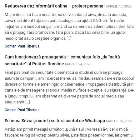
Reducerea dezinformării online – proiect personal
APRILIE 13, 2026
M-am decis să fac o nouă formă de voluntariat civic, de data aceasta,
ceva mult diferit față de sport. ecologie sau ajutat ONG-uri. În multe
inițiative am început singur, urmând ca oamenii să adere natural ideii, fără
să o propag, fără promovare, fără push. Dacă fac ceva bine, un ajutor
nesolicitat sau o creștere organică […]
Coman Paul Tiberius
Cum funcționează propaganda – comunicat fals „de înaltă
securitate” al Poliției Române
MARTIE 24, 2026
Fiind pasionat de securitate cibernetică și studiind cum se propagă
anumite campanii, am încercat mereu să îmi dau seama care este scopul
diverselor forme ale amenințărilor cibernetice. Propaganda distribuită prin
canalele de mesagerie și social media nu face excepție, cu siguranță. De-
a lungul timpului, am observat că diverse pagini de social media sau
siteuri emit […]
Coman Paul Tiberius
Schema Silvia și cum ți se fură contul de Whatsapp
MARTIE 20, 2026
Astăzi am primit mesajul următor: „Bună Paul ! Aș vrea să-ți cer o mică
favoare: te rog să votezi pentru Silvia. Este fiica prietenilor mei, iar premiul