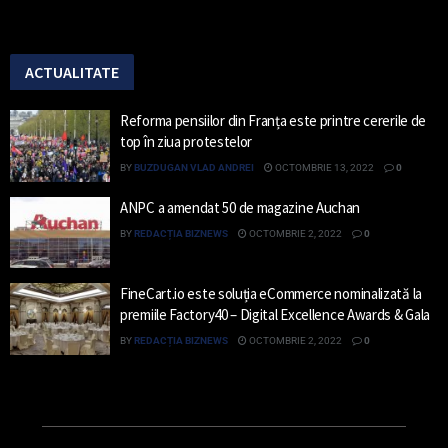
ACTUALITATE
Reforma pensiilor din Franța este printre cererile de
top în ziua protestelor
BY
BUZDUGAN VLAD ANDREI
OCTOMBRIE 13, 2022
0
ANPC a amendat 50 de magazine Auchan
BY
REDACȚIA BIZNEWS
OCTOMBRIE 2, 2022
0
FineCart.io este soluția eCommerce nominalizată la
premiile Factory40 – Digital Excellence Awards & Gala
BY
REDACȚIA BIZNEWS
OCTOMBRIE 2, 2022
0