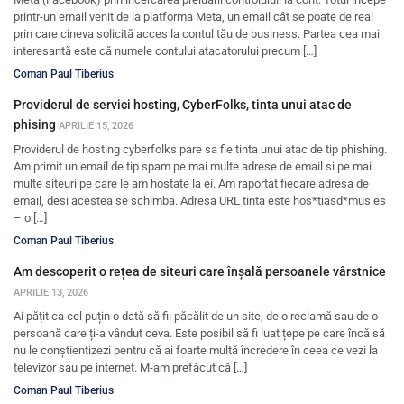
printr-un email venit de la platforma Meta, un email cât se poate de real
prin care cineva solicită acces la contul tău de business. Partea cea mai
interesantă este că numele contului atacatorului precum […]
Coman Paul Tiberius
Providerul de servici hosting, CyberFolks, tinta unui atac de
phising
APRILIE 15, 2026
Providerul de hosting cyberfolks pare sa fie tinta unui atac de tip phishing.
Am primit un email de tip spam pe mai multe adrese de email si pe mai
multe siteuri pe care le am hostate la ei. Am raportat fiecare adresa de
email, desi acestea se schimba. Adresa URL tinta este hos*tiasd*mus.es
– o […]
Coman Paul Tiberius
Am descoperit o rețea de siteuri care înșală persoanele vârstnice
APRILIE 13, 2026
Ai pățit ca cel puțin o dată să fii păcălit de un site, de o reclamă sau de o
persoană care ți-a vândut ceva. Este posibil să fi luat țepe pe care încă să
nu le conștientizezi pentru că ai foarte multă încredere în ceea ce vezi la
televizor sau pe internet. M-am prefăcut că […]
Coman Paul Tiberius