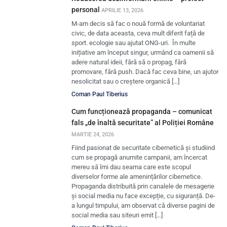
personal
APRILIE 13, 2026
M-am decis să fac o nouă formă de voluntariat
civic, de data aceasta, ceva mult diferit față de
sport. ecologie sau ajutat ONG-uri. În multe
inițiative am început singur, urmând ca oamenii să
adere natural ideii, fără să o propag, fără
promovare, fără push. Dacă fac ceva bine, un ajutor
nesolicitat sau o creștere organică […]
Coman Paul Tiberius
Cum funcționează propaganda – comunicat
fals „de înaltă securitate” al Poliției Române
MARTIE 24, 2026
Fiind pasionat de securitate cibernetică și studiind
cum se propagă anumite campanii, am încercat
mereu să îmi dau seama care este scopul
diverselor forme ale amenințărilor cibernetice.
Propaganda distribuită prin canalele de mesagerie
și social media nu face excepție, cu siguranță. De-
a lungul timpului, am observat că diverse pagini de
social media sau siteuri emit […]