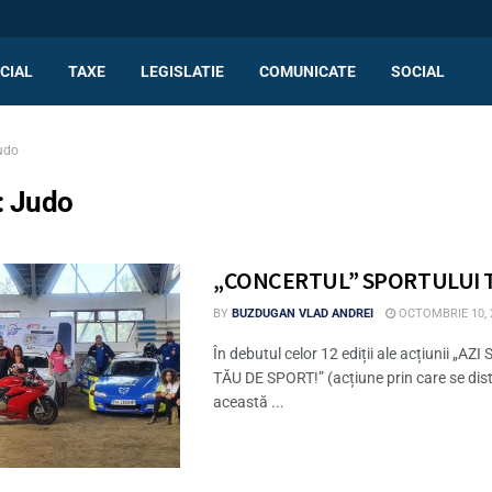
CIAL
TAXE
LEGISLATIE
COMUNICATE
SOCIAL
udo
:
Judo
„CONCERTUL” SPORTULUI 
BY
BUZDUGAN VLAD ANDREI
OCTOMBRIE 10, 
În debutul celor 12 ediții ale acțiunii „A
TĂU DE SPORT!” (acțiune prin care se distr
această ...