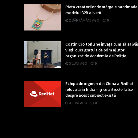
Piața creatorilor de mărgele handmade 
modelul B2B al verii
2 SĂPTĂMÂNI AGO
0
Costin Croitoriu ne învață cum să salv
vieți: curs gratuit de prim ajutor
organizat de Academia de Poliție
3 LUNI AGO
0
Echipa de ingineri din China a Redhat
relocată în India – și ce articole false
despre acest subiect există
4 LUNI AGO
0