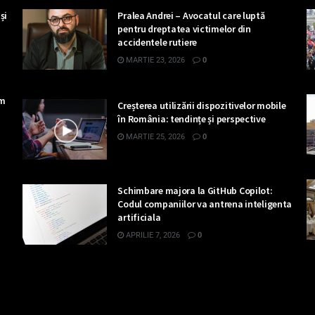
și
Pralea Andrei – Avocatul care luptă
pentru dreptatea victimelor din
accidentele rutiere
MARTIE 23, 2026
0
ăm
Creșterea utilizării dispozitivelor mobile
în România: tendințe și perspective
MARTIE 25, 2026
0
Schimbare majora la GitHub Copilot:
Codul companiilor va antrena inteligenta
artificiala
APRILIE 7, 2026
0