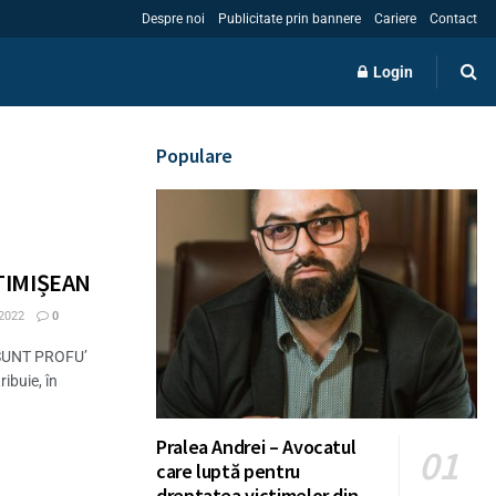
Despre noi
Publicitate prin bannere
Cariere
Contact
Login
Populare
TIMIȘEAN
2022
0
ZI SUNT PROFU’
ibuie, în
Pralea Andrei – Avocatul
care luptă pentru
dreptatea victimelor din