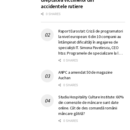
accidentele rutiere
0 SHARES
Raport Eurostat: Criză de programatori
la nivel european: 6 din 10 companii au
întâmpinat dificultăți în angajarea de
specialiști IT. Simona Pavelescu, CEO
htss: Programele de specializare la l …
0 SHARES
ANPC a amendat 50 de magazine
Auchan
0 SHARES
Studiu Hospitality Culture Institute: 60%
din comenzile de mâncare sunt date
online. Cât de des comandă românii
mâncare gătită?
0 SHARES