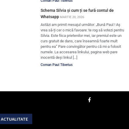
Coman Paul Tiberius
Schema Silvia și cum ți se fură contul de
Whatsapp
MARTIE 20, 2026
Astăzi am primit mesajul următor: „Bună Paul ! Aș
vrea să-ți cer o mică favoare: te rog să votezi pentru
Silvia. Este fiica prietenilor mei, iar premiul este un
curs gratuit de dans, care înseamnă foarte mult
pentru ea” Pare convingător pentru că mi-a folosit
numele. La accesarea linkului, pagina web pare
inocentă deși linkul […]
Coman Paul Tiberius
ACTUALITATE