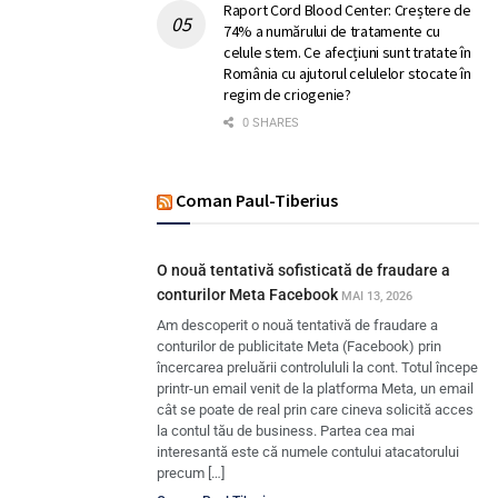
Raport Cord Blood Center: Creștere de
74% a numărului de tratamente cu
celule stem. Ce afecțiuni sunt tratate în
România cu ajutorul celulelor stocate în
regim de criogenie?
0 SHARES
Coman Paul-Tiberius
O nouă tentativă sofisticată de fraudare a
conturilor Meta Facebook
MAI 13, 2026
Am descoperit o nouă tentativă de fraudare a
conturilor de publicitate Meta (Facebook) prin
încercarea preluării controlululi la cont. Totul începe
printr-un email venit de la platforma Meta, un email
cât se poate de real prin care cineva solicită acces
la contul tău de business. Partea cea mai
interesantă este că numele contului atacatorului
precum […]