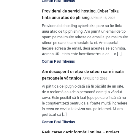
Coman Paul Tiberius
Providerul de servici hosting, CyberFolks,
tinta unui atac de phising
APRILIE 15, 2026
Providerul de hosting cyberfolks pare sa fie tinta
unui atac de tip phishing. Am primit un email de tip
spam pe mai multe adrese de email si pe mai multe
siteuri pe care le am hostate la ei. Am raportat
fiecare adresa de email, desi acestea se schimba.
Adresa URL tinta este hos*tiasd*mus.es – o […]
Coman Paul Tiberius
Am descoperit o rețea de siteuri care înșală
persoanele vârstnice
APRILIE 13, 2026
Ai pățit ca cel puțin o dată să fii păcălit de un site,
de o reclamă sau de o persoană care ți-a vândut
ceva. Este posibil să fi luat țepe pe care încă să nu
le conștientizezi pentru că ai foarte multă încredere
în ceea ce vezi la televizor sau pe internet. M-am
prefăcut că […]
Coman Paul Tiberius
Reducerea dezinformării online – proiect