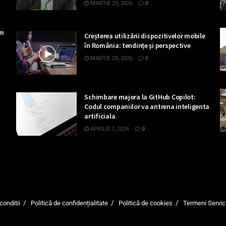
MARTIE 23, 2026
0
ăm
Creșterea utilizării dispozitivelor mobile
în România: tendințe și perspective
MARTIE 25, 2026
0
Schimbare majora la GitHub Copilot:
Codul companiilor va antrena inteligenta
artificiala
APRILIE 7, 2026
0
conditii
Politică de confidențialitate
Politică de cookies
Termeni Servic