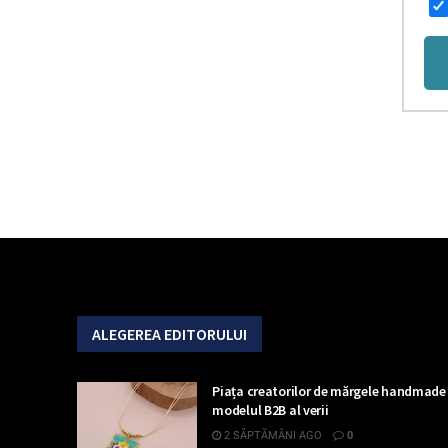
ALEGEREA EDITORULUI
Piața creatorilor de mărgele handmade 
modelul B2B al verii
2 SĂPTĂMÂNI AGO
0