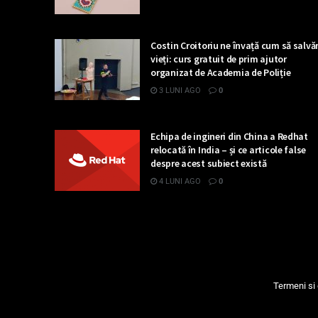
Costin Croitoriu ne învață cum să salv
vieți: curs gratuit de prim ajutor
organizat de Academia de Poliție
3 LUNI AGO
0
Echipa de ingineri din China a Redhat
relocată în India – și ce articole false
despre acest subiect există
4 LUNI AGO
0
Termeni si 