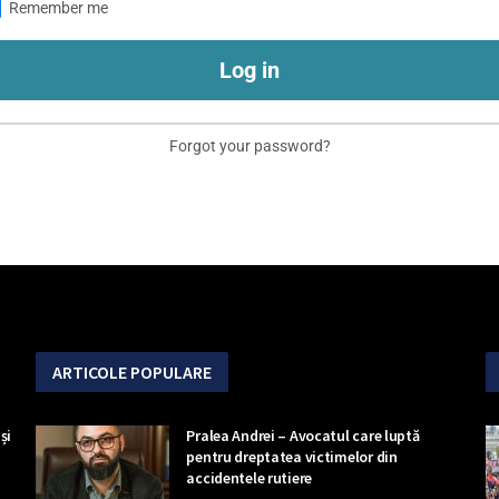
Remember me
Log in
Forgot your password?
ARTICOLE POPULARE
și
Pralea Andrei – Avocatul care luptă
pentru dreptatea victimelor din
accidentele rutiere