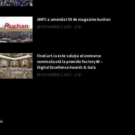
ANPC a amendat 50 de magazine Auchan
OCTOMBRIE 2, 2022
0
FineCart.io este soluția eCommerce
nominalizată la premiile Factory40 –
Digital Excellence Awards & Gala
OCTOMBRIE 2, 2022
0
iu